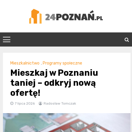
Skip
to
content
24Poznań.pl
Mieszkalnictwo
,
Programy społeczne
Mieszkaj w Poznaniu
taniej – odkryj nową
ofertę!
7 lipca 2026
Radosław Tomczak