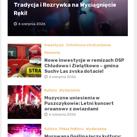
Tradycja i Rozrywka na Wyciągnięcie
Ręki!
6 sierpnia 2026
Inwestycje
Ochotnicza straż pożarna
Remonty
Nowe inwestycje w remizach OSP
Chludowo i Zielątkowo – gmina
Suchy Las zyska dotację!
6 sierpnia 2026
Kultura
Wydarzenia
Muzyczne uniesienia w
Puszczykowie: Letni koncert
organowy z gwiazdami
6 sierpnia 2026
Kultura
Pokaz folkloru
Wydarzenia
Murowana Goślina łączy kultury: