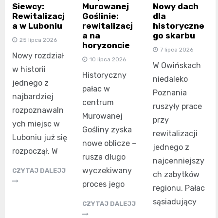
Murowanej
Siewcy:
Nowy dach
Goślinie:
Rewitalizacj
dla
rewitalizacj
a w Luboniu
historyczne
a na
go skarbu
25 lipca 2026
horyzoncie
7 lipca 2026
Nowy rozdział
10 lipca 2026
W Owińskach
w historii
Historyczny
niedaleko
jednego z
pałac w
Poznania
najbardziej
centrum
ruszyły prace
rozpoznawaln
Murowanej
przy
ych miejsc w
Gośliny zyska
rewitalizacji
Luboniu już się
nowe oblicze –
jednego z
rozpoczął. W
rusza długo
najcenniejszy
wyczekiwany
CZYTAJ DALEJJ
ch zabytków
proces jego
regionu. Pałac
sąsiadujący
CZYTAJ DALEJJ