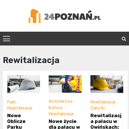
Skip
to
content
24Poznań.pl
Rewitalizacja
Architektura
,
Park
,
Rewitalizacja
,
Kultura
,
Rewitalizacja
Zabytki
Rewitalizacja
Nowe
Rewitalizacj
Nowe życie
Oblicze
a pałacu w
dla pałacu w
Parku
Owińskach: