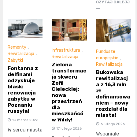
CZYTAJ DALEJJ
Remonty
,
Infrastruktura
,
Fundusze
Rewitalizacja
,
Rewitalizacja
europejskie
,
Zabytki
Zielona
Rewitalizacja
Fontanna z
transformac
Bukowska
delfinami
ja skweru
rewitalizacj
odzyskuje
Zofii
a z 16,3 mln
blask:
Cieleckiej:
zł
renowacja
nowa
dofinansowa
zabytku w
przestrzeń
niem – nowy
Poznaniu
dla
rozdział dla
ruszyła!
mieszkańcó
miasta!
w Wildy!
13 marca 2026
6 lutego 2026
17 lutego 2026
W sercu miasta
Wspaniałe