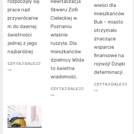
rozpoczęły się
Rewitalizacja
wieści dla
prace nad
Skweru Zofii
mieszkańców
przywrócenie
Cieleckiej w
Buk – miasto
m do dawnej
Poznaniu
otrzymało
świetności
właśnie
znaczące
jednej z jego
ruszyła. Dla
wsparcie
najbardziej
mieszkańców
finansowe na
dzielnicy Wilda
rozwój! Dzięki
CZYTAJ DALEJJ
to świetna
determinacji
wiadomość,
CZYTAJ DALEJJ
CZYTAJ DALEJJ