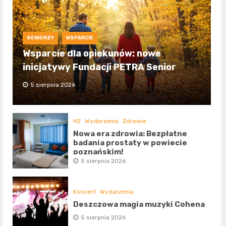
SENIORZY
WSPARCIE
Wsparcie dla opiekunów: nowe
inicjatywy Fundacji PETRA Senior
5 sierpnia 2026
H2
Wydarzenia
Zdrowie
Nowa era zdrowia: Bezpłatne
badania prostaty w powiecie
poznańskim!
5 sierpnia 2026
Koncert
Wydarzenia
Deszczowa magia muzyki Cohena
5 sierpnia 2026