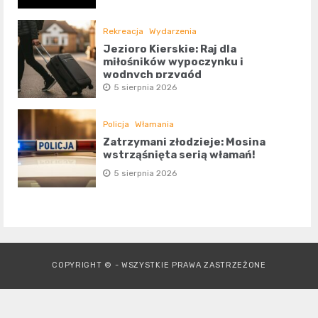
Rekreacja
Wydarzenia
Jezioro Kierskie: Raj dla
miłośników wypoczynku i
wodnych przygód
5 sierpnia 2026
Policja
Włamania
Zatrzymani złodzieje: Mosina
wstrząśnięta serią włamań!
5 sierpnia 2026
COPYRIGHT © - WSZYSTKIE PRAWA ZASTRZEŻONE