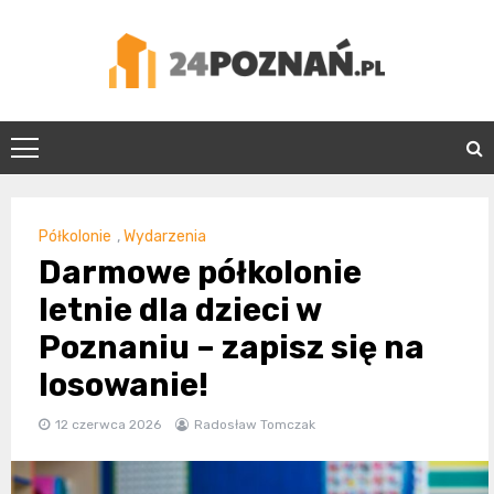
Skip
to
content
24Poznań.pl
Półkolonie
,
Wydarzenia
Darmowe półkolonie
letnie dla dzieci w
Poznaniu – zapisz się na
losowanie!
12 czerwca 2026
Radosław Tomczak