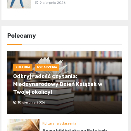
9 sierpnia 2026
Polecamy
KULTURA
WYDARZENIA
Odkryj radość czytania:
Międzynarodowy Dzień Książek w
Twojej okolicy!
10 sierpnia 2026
Kultura
Wydarzenia
Nowa biblioteka na Ratajach –