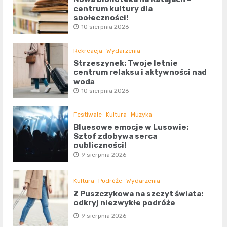
centrum kultury dla
społeczności!
10 sierpnia 2026
Rekreacja
Wydarzenia
Strzeszynek: Twoje letnie
centrum relaksu i aktywności nad
wodą
10 sierpnia 2026
Festiwale
Kultura
Muzyka
Bluesowe emocje w Lusowie:
Sztof zdobywa serca
publiczności!
9 sierpnia 2026
Kultura
Podróże
Wydarzenia
Z Puszczykowa na szczyt świata:
odkryj niezwykłe podróże
9 sierpnia 2026