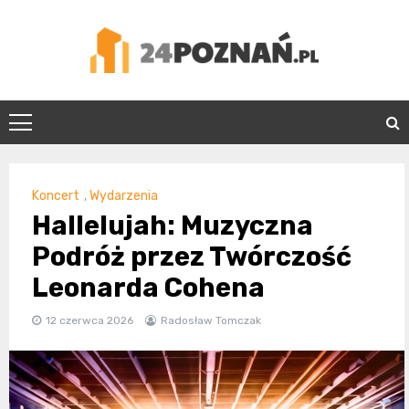
Skip
to
content
24Poznań.pl
Koncert
,
Wydarzenia
Hallelujah: Muzyczna
Podróż przez Twórczość
Leonarda Cohena
12 czerwca 2026
Radosław Tomczak