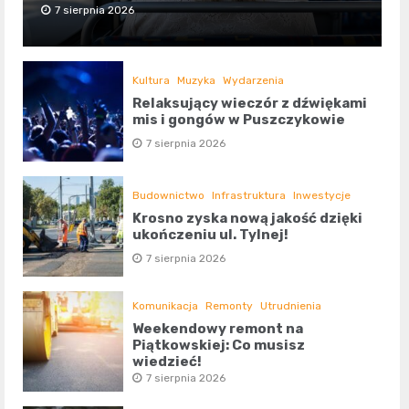
7 sierpnia 2026
Kultura
Muzyka
Wydarzenia
Relaksujący wieczór z dźwiękami
mis i gongów w Puszczykowie
7 sierpnia 2026
Budownictwo
Infrastruktura
Inwestycje
Krosno zyska nową jakość dzięki
ukończeniu ul. Tylnej!
7 sierpnia 2026
Komunikacja
Remonty
Utrudnienia
Weekendowy remont na
Piątkowskiej: Co musisz
wiedzieć!
7 sierpnia 2026