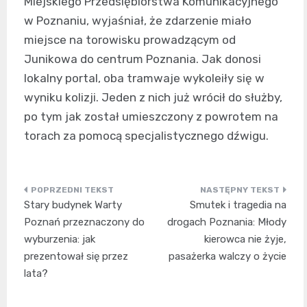
Miejskiego Przedsiębiorstwa Komunikacyjnego
w Poznaniu, wyjaśniał, że zdarzenie miało
miejsce na torowisku prowadzącym od
Junikowa do centrum Poznania. Jak donosi
lokalny portal, oba tramwaje wykoleiły się w
wyniku kolizji. Jeden z nich już wrócił do służby,
po tym jak został umieszczony z powrotem na
torach za pomocą specjalistycznego dźwigu.
Nawigacja
Stary budynek Warty
Smutek i tragedia na
wpisu
Poznań przeznaczony do
drogach Poznania: Młody
wyburzenia: jak
kierowca nie żyje,
prezentował się przez
pasażerka walczy o życie
lata?