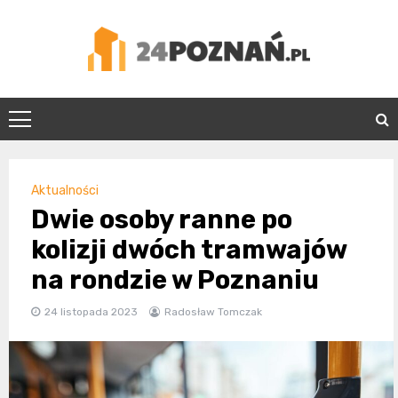
Skip
to
content
24Poznań.pl
Aktualności
Dwie osoby ranne po
kolizji dwóch tramwajów
na rondzie w Poznaniu
24 listopada 2023
Radosław Tomczak