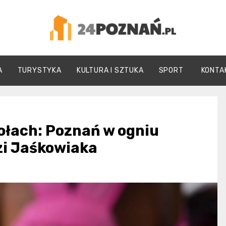
24Poznań.pl
A
TURYSTYKA
KULTURA I SZTUKA
SPORT
KONTA
ołach: Poznań w ogniu
zi Jaśkowiaka