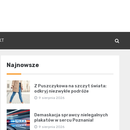
KT
Najnowsze
Z Puszczykowa na szczyt świata:
odkryj niezwykłe podróże
9 sierpnia 2026
Demaskacja sprawcy nielegalnych
plakatów w sercu Poznania!
9 sierpnia 2026