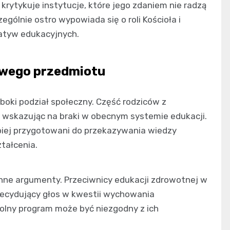
rytykuje instytucje, które jego zdaniem nie radzą
ególnie ostro wypowiada się o roli Kościoła i
atyw edukacyjnych.
owego przedmiotu
oki podział społeczny. Część rodziców z
wskazując na braki w obecnym systemie edukacji.
epiej przygotowani do przekazywania wiedzy
tałcenia.
nne argumenty. Przeciwnicy edukacji zdrowotnej w
decydujący głos w kwestii wychowania
kolny program może być niezgodny z ich