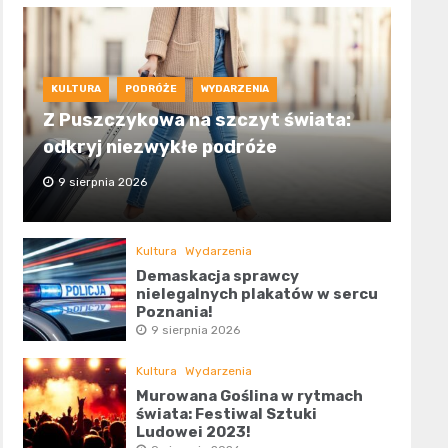
KULTURA
PODRÓŻE
WYDARZENIA
Z Puszczykowa na szczyt świata:
odkryj niezwykłe podróże
9 sierpnia 2026
Kultura
Wydarzenia
Demaskacja sprawcy
nielegalnych plakatów w sercu
Poznania!
9 sierpnia 2026
Kultura
Wydarzenia
Murowana Goślina w rytmach
świata: Festiwal Sztuki
Ludowej 2023!