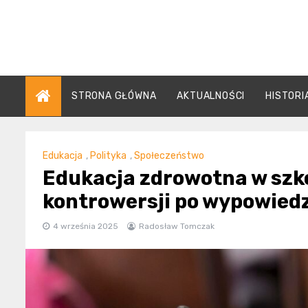
Skip
to
content
STRONA GŁÓWNA
AKTUALNOŚCI
HISTORI
Edukacja
,
Polityka
,
Społeczeństwo
Edukacja zdrowotna w szk
kontrowersji po wypowied
4 września 2025
Radosław Tomczak