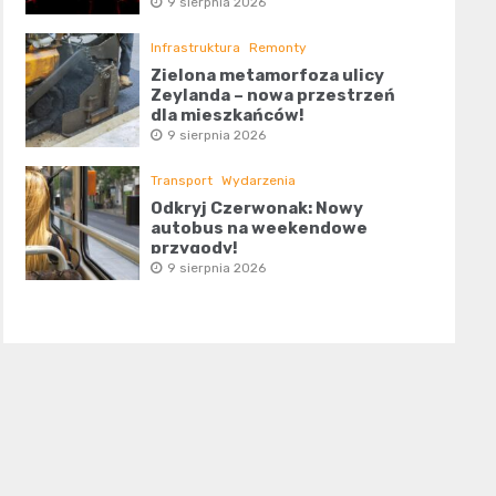
9 sierpnia 2026
Infrastruktura
Remonty
Zielona metamorfoza ulicy
Zeylanda – nowa przestrzeń
dla mieszkańców!
9 sierpnia 2026
Transport
Wydarzenia
Odkryj Czerwonak: Nowy
autobus na weekendowe
przygody!
9 sierpnia 2026