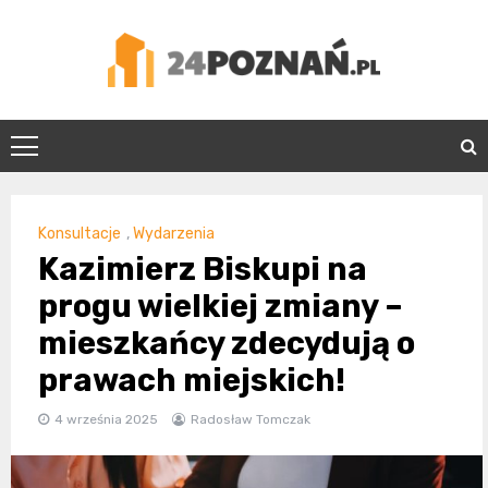
Skip
to
content
24Poznań.pl
Konsultacje
,
Wydarzenia
Kazimierz Biskupi na
progu wielkiej zmiany –
mieszkańcy zdecydują o
prawach miejskich!
4 września 2025
Radosław Tomczak