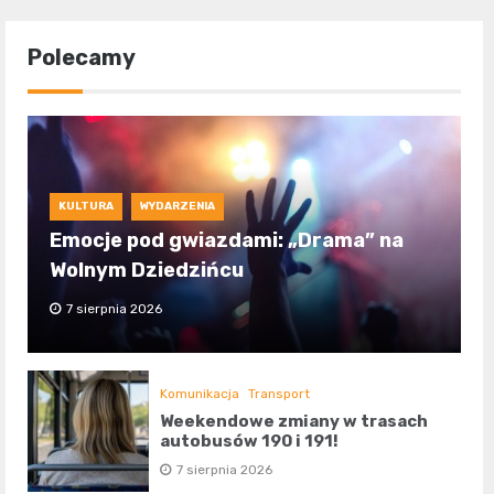
Polecamy
KULTURA
WYDARZENIA
Emocje pod gwiazdami: „Drama” na
Wolnym Dziedzińcu
7 sierpnia 2026
Komunikacja
Transport
Weekendowe zmiany w trasach
autobusów 190 i 191!
7 sierpnia 2026