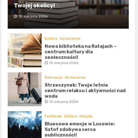
Twojej okolicy!
10 sierpnia 2026
Kultura
Wydarzenia
Nowa biblioteka na Ratajach –
centrum kultury dla
społeczności!
10 sierpnia 2026
Rekreacja
Wydarzenia
Strzeszynek: Twoje letnie
centrum relaksu i aktywności nad
wodą
10 sierpnia 2026
Festiwale
Kultura
Muzyka
Bluesowe emocje w Lusowie:
Sztof zdobywa serca
publiczności!