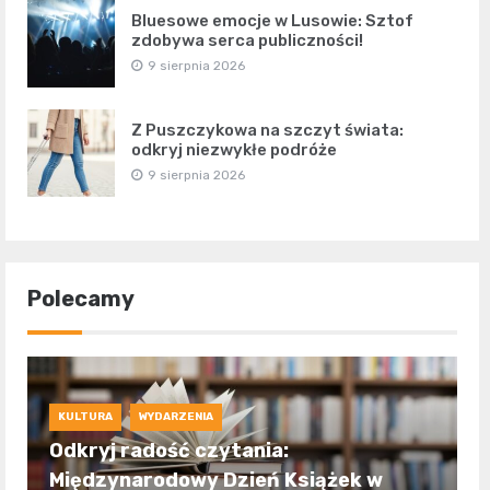
Bluesowe emocje w Lusowie: Sztof
zdobywa serca publiczności!
9 sierpnia 2026
Z Puszczykowa na szczyt świata:
odkryj niezwykłe podróże
9 sierpnia 2026
Polecamy
KULTURA
WYDARZENIA
Odkryj radość czytania:
Międzynarodowy Dzień Książek w