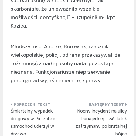
spotkał osobę w środku. Ciało było tak
skarboniałe, że unieważniło wszelkie
możliwości identyfikacji” – uzupełnił mł. kpt.
Kozica.
Młodszy insp. Andrzej Borowiak, rzecznik
wielkopolskiej policji, od rana przekazywał, że
tożsamość zmarłej osoby nadal pozostaje
nieznana. Funkcjonariusze nieprzerwanie
pracują nad wyjaśnieniem tej sprawy.
Nawigacja
Śmiertelny wypadek
Nocny incydent na ulicy
wpisu
drogowy w Pierzchnie –
Dunajeckiej – 36-latek
samochód uderzył w
zatrzymany po brutalnej
drzewo
bójce