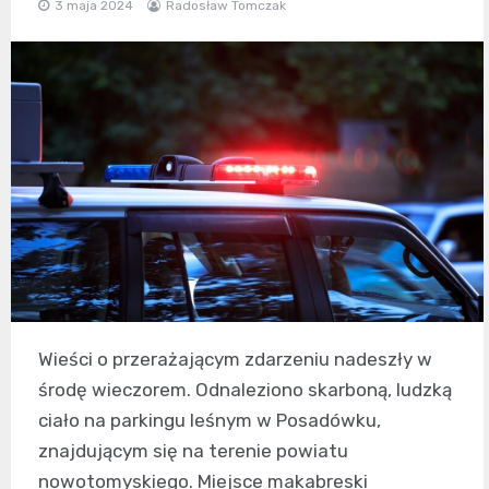
3 maja 2024
Radosław Tomczak
Wieści o przerażającym zdarzeniu nadeszły w
środę wieczorem. Odnaleziono skarboną, ludzką
ciało na parkingu leśnym w Posadówku,
znajdującym się na terenie powiatu
nowotomyskiego. Miejsce makabreski