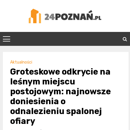
Skip
to
content
24Poznań.pl
Aktualności
Groteskowe odkrycie na
leśnym miejscu
postojowym: najnowsze
doniesienia o
odnalezieniu spalonej
ofiary