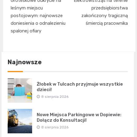
Groteskowe odkrycie na
Elektrowstrząs na terenie
wpisu
leśnym miejscu
przedsiębiorstwa
postojowym: najnowsze
zakończony tragiczną
doniesienia o odnalezieniu
śmiercią pracownika
spalonej ofiary
Najnowsze
Żłobek w Tulcach przyjmuje wszystkie
dzieci!
8 sierpnia 2026
Nowe Miejsca Parkingowe w Dopiewie:
Dołącz do Konsultacji!
8 sierpnia 2026