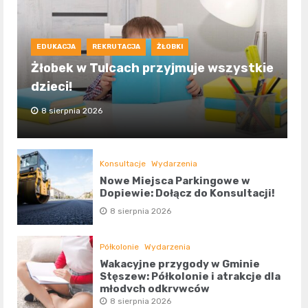
EDUKACJA
REKRUTACJA
ŻŁOBKI
Żłobek w Tulcach przyjmuje wszystkie
dzieci!
8 sierpnia 2026
Konsultacje
Wydarzenia
Nowe Miejsca Parkingowe w
Dopiewie: Dołącz do Konsultacji!
8 sierpnia 2026
Półkolonie
Wydarzenia
Wakacyjne przygody w Gminie
Stęszew: Półkolonie i atrakcje dla
młodych odkrywców
8 sierpnia 2026