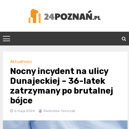
Skip
to
content
24Poznań.pl
Aktualności
Nocny incydent na ulicy
Dunajeckiej – 36-latek
zatrzymany po brutalnej
bójce
6 maja 2024
Radosław Tomczak