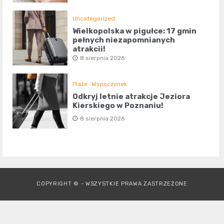
Uncategorized
Wielkopolska w pigułce: 17 gmin
pełnych niezapomnianych
atrakcji!
8 sierpnia 2026
Plaże
Wypoczynek
Odkryj letnie atrakcje Jeziora
Kierskiego w Poznaniu!
8 sierpnia 2026
COPYRIGHT © - WSZYSTKIE PRAWA ZASTRZEŻONE