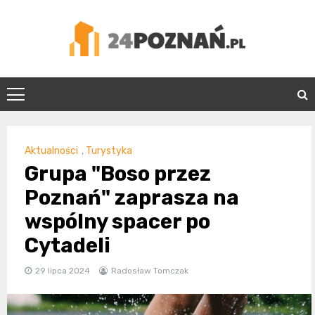
Skip
to
content
24Poznań.pl
Aktualności
,
Turystyka
Grupa "Boso przez
Poznań" zaprasza na
wspólny spacer po
Cytadeli
29 lipca 2024
Radosław Tomczak