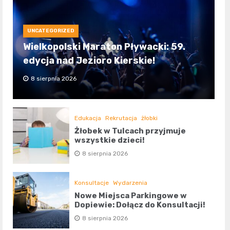
UNCATEGORIZED
Wielkopolski Maraton Pływacki: 59.
edycja nad Jezioro Kierskie!
8 sierpnia 2026
Edukacja
Rekrutacja
żłobki
Żłobek w Tulcach przyjmuje
wszystkie dzieci!
8 sierpnia 2026
Konsultacje
Wydarzenia
Nowe Miejsca Parkingowe w
Dopiewie: Dołącz do Konsultacji!
8 sierpnia 2026