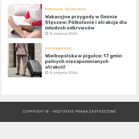
Półkolonie
Wydarzenia
Wakacyjne przygody w Gminie
Stęszew: Półkolonie i atrakcje dla
młodych odkrywców
8 sierpnia 2026
Uncategorized
Wielkopolska w pigułce: 17 gmin
pełnych niezapomnianych
atrakcji!
8 sierpnia 2026
COPYRIGHT © - WSZYSTKIE PRAWA ZASTRZEŻONE