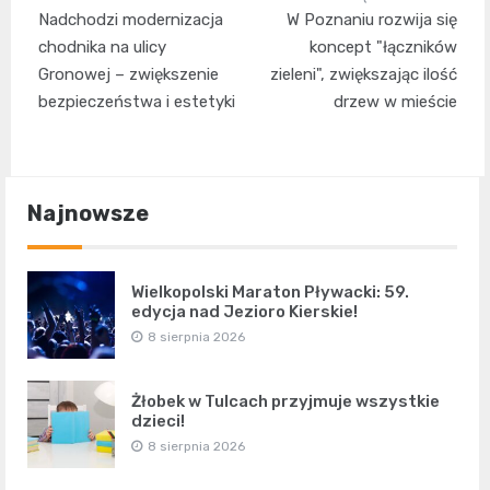
Nawigacja
Nadchodzi modernizacja
W Poznaniu rozwija się
wpisu
chodnika na ulicy
koncept "łączników
Gronowej – zwiększenie
zieleni", zwiększając ilość
bezpieczeństwa i estetyki
drzew w mieście
Najnowsze
Wielkopolski Maraton Pływacki: 59.
edycja nad Jezioro Kierskie!
8 sierpnia 2026
Żłobek w Tulcach przyjmuje wszystkie
dzieci!
8 sierpnia 2026