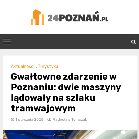
Skip
to
content
24Poznań.pl
Aktualności
,
Turystyka
Gwałtowne zdarzenie w
Poznaniu: dwie maszyny
lądowały na szlaku
tramwajowym
1 stycznia 2025
Radosław Tomczak