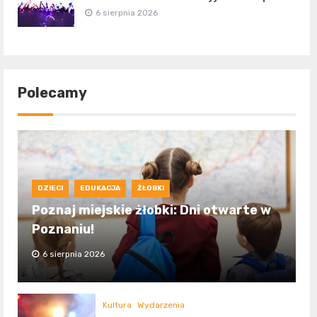
6 sierpnia 2026
Polecamy
DZIECI
EDUKACJA
ŻŁOBKI
Poznaj miejskie żłobki: Dni otwarte w
Poznaniu!
6 sierpnia 2026
Kultura
Wydarzenia