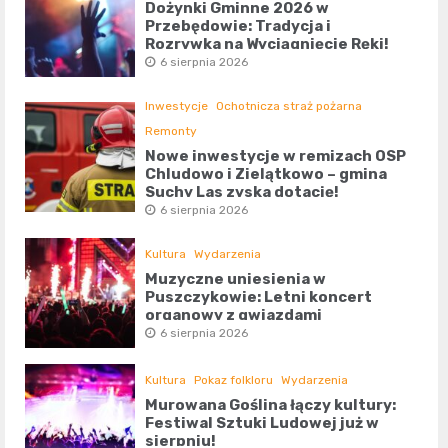
Dożynki Gminne 2026 w
Przebędowie: Tradycja i
Rozrywka na Wyciągnięcie Ręki!
6 sierpnia 2026
Inwestycje
Ochotnicza straż pożarna
Remonty
Nowe inwestycje w remizach OSP
Chludowo i Zielątkowo – gmina
Suchy Las zyska dotację!
6 sierpnia 2026
Kultura
Wydarzenia
Muzyczne uniesienia w
Puszczykowie: Letni koncert
organowy z gwiazdami
6 sierpnia 2026
Kultura
Pokaz folkloru
Wydarzenia
Murowana Goślina łączy kultury:
Festiwal Sztuki Ludowej już w
sierpniu!