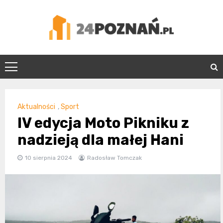
Skip
to
content
24Poznań.pl
Aktualności
,
Sport
IV edycja Moto Pikniku z
nadzieją dla małej Hani
10 sierpnia 2024
Radosław Tomczak