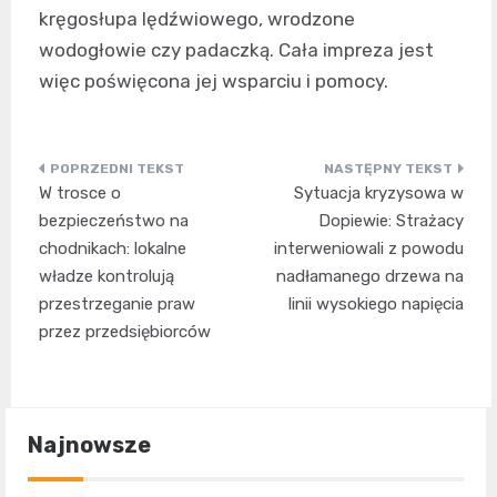
kręgosłupa lędźwiowego, wrodzone
wodogłowie czy padaczką. Cała impreza jest
więc poświęcona jej wsparciu i pomocy.
Nawigacja
W trosce o
Sytuacja kryzysowa w
wpisu
bezpieczeństwo na
Dopiewie: Strażacy
chodnikach: lokalne
interweniowali z powodu
władze kontrolują
nadłamanego drzewa na
przestrzeganie praw
linii wysokiego napięcia
przez przedsiębiorców
Najnowsze