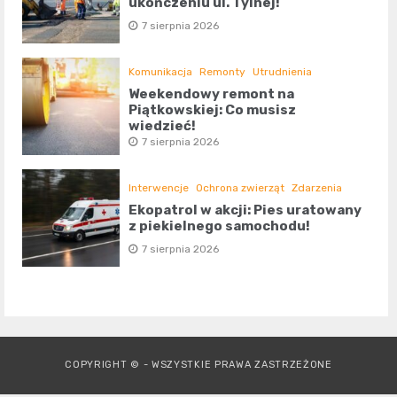
ukończeniu ul. Tylnej!
7 sierpnia 2026
Komunikacja
Remonty
Utrudnienia
Weekendowy remont na
Piątkowskiej: Co musisz
wiedzieć!
7 sierpnia 2026
Interwencje
Ochrona zwierząt
Zdarzenia
Ekopatrol w akcji: Pies uratowany
z piekielnego samochodu!
7 sierpnia 2026
COPYRIGHT © - WSZYSTKIE PRAWA ZASTRZEŻONE