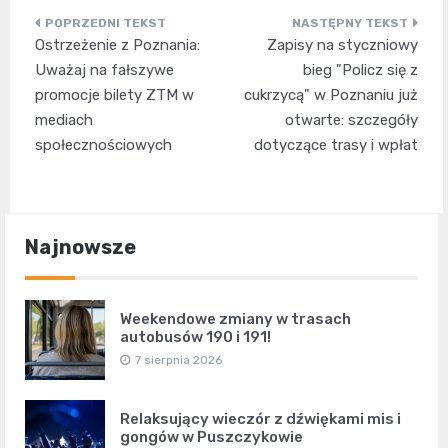
Nawigacja
Ostrzeżenie z Poznania:
Zapisy na styczniowy
wpisu
Uważaj na fałszywe
bieg "Policz się z
promocje bilety ZTM w
cukrzycą" w Poznaniu już
mediach
otwarte: szczegóły
społecznościowych
dotyczące trasy i wpłat
Najnowsze
Weekendowe zmiany w trasach
autobusów 190 i 191!
7 sierpnia 2026
Relaksujący wieczór z dźwiękami mis i
gongów w Puszczykowie