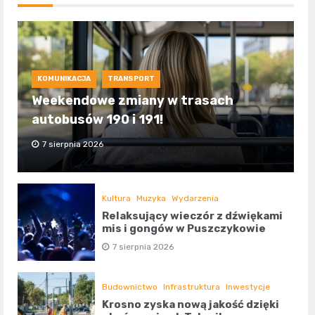
KOMUNIKACJA
TRANSPORT
Weekendowe zmiany w trasach
autobusów 190 i 191!
7 sierpnia 2026
Kultura
Muzyka
Wydarzenia
Relaksujący wieczór z dźwiękami
mis i gongów w Puszczykowie
7 sierpnia 2026
Budownictwo
Infrastruktura
Inwestycje
Krosno zyska nową jakość dzięki