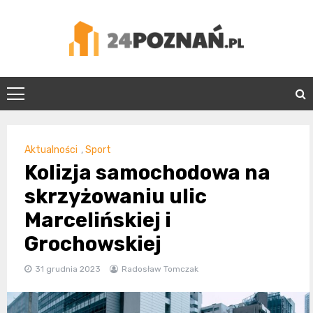
Skip
to
content
24Poznań.pl
Aktualności
,
Sport
Kolizja samochodowa na
skrzyżowaniu ulic
Marcelińskiej i
Grochowskiej
31 grudnia 2023
Radosław Tomczak