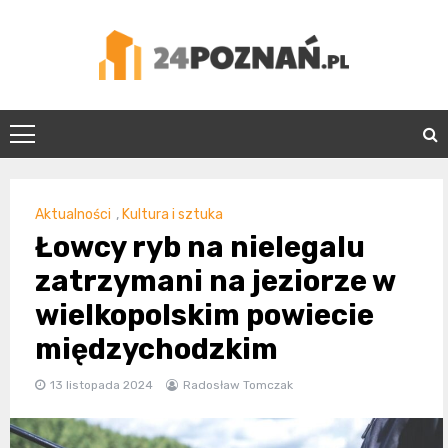
Skip
to
content
24Poznań.pl
Aktualności
,
Kultura i sztuka
Łowcy ryb na nielegalu
zatrzymani na jeziorze w
wielkopolskim powiecie
międzychodzkim
13 listopada 2024
Radosław Tomczak