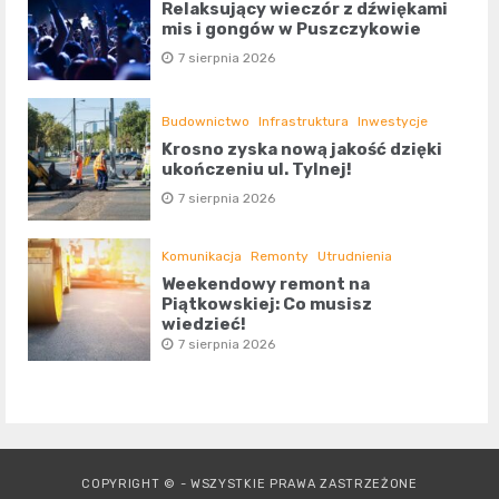
Relaksujący wieczór z dźwiękami
mis i gongów w Puszczykowie
7 sierpnia 2026
Budownictwo
Infrastruktura
Inwestycje
Krosno zyska nową jakość dzięki
ukończeniu ul. Tylnej!
7 sierpnia 2026
Komunikacja
Remonty
Utrudnienia
Weekendowy remont na
Piątkowskiej: Co musisz
wiedzieć!
7 sierpnia 2026
COPYRIGHT © - WSZYSTKIE PRAWA ZASTRZEŻONE