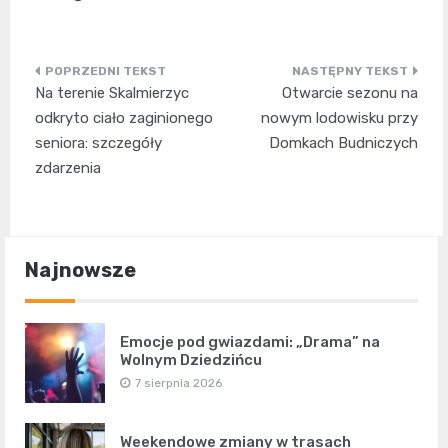
Nawigacja
Na terenie Skalmierzyc
Otwarcie sezonu na
wpisu
odkryto ciało zaginionego
nowym lodowisku przy
seniora: szczegóły
Domkach Budniczych
zdarzenia
Najnowsze
Emocje pod gwiazdami: „Drama” na
Wolnym Dziedzińcu
7 sierpnia 2026
Weekendowe zmiany w trasach