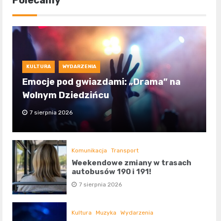
KULTURA
WYDARZENIA
Emocje pod gwiazdami: „Drama” na
Wolnym Dziedzińcu
7 sierpnia 2026
Komunikacja
Transport
Weekendowe zmiany w trasach
autobusów 190 i 191!
7 sierpnia 2026
Kultura
Muzyka
Wydarzenia