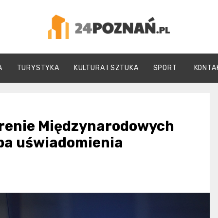
24Poznań.pl
A
TURYSTYKA
KULTURA I SZTUKA
SPORT
KONTA
erenie Międzynarodowych
ba uświadomienia