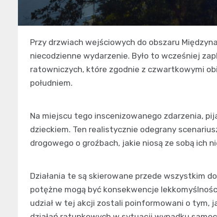
Przy drzwiach wejściowych do obszaru Międzyn
niecodzienne wydarzenie. Było to wcześniej za
ratowniczych, które zgodnie z czwartkowymi obi
południem.
Na miejscu tego inscenizowanego zdarzenia, pi
dzieckiem. Ten realistycznie odegrany scenariu
drogowego o groźbach, jakie niosą ze sobą ich 
Działania te są skierowane przede wszystkim do
potężne mogą być konsekwencje lekkomyślności 
udział w tej akcji zostali poinformowani o tym, 
działań ratunkowych w sytuacji wypadku samoc