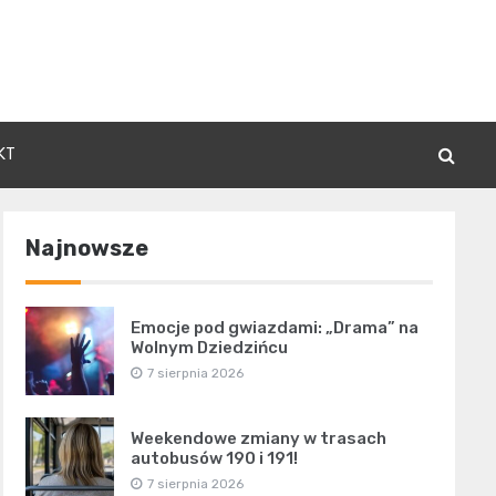
KT
Najnowsze
Emocje pod gwiazdami: „Drama” na
Wolnym Dziedzińcu
7 sierpnia 2026
Weekendowe zmiany w trasach
autobusów 190 i 191!
7 sierpnia 2026