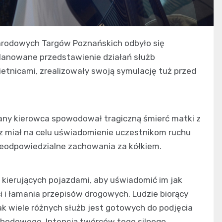
arodowych Targów Poznańskich odbyło się
planowane przedstawienie działań służb
etnicami, zrealizowały swoją symulację tuż przed
jany kierowca spowodował tragiczną śmierć matki z
sz miał na celu uświadomienie uczestnikom ruchu
nieodpowiedzialne zachowania za kółkiem.
 kierujących pojazdami, aby uświadomić im jak
i łamania przepisów drogowych. Ludzie biorący
jak wiele różnych służb jest gotowych do podjęcia
hodowego. Intencją twórców tego silnego