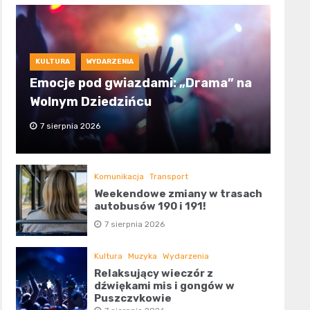
KULTURA
WYDARZENIA
Emocje pod gwiazdami: „Drama” na
Wolnym Dziedzińcu
7 sierpnia 2026
Komunikacja
Transport
Weekendowe zmiany w trasach
autobusów 190 i 191!
7 sierpnia 2026
Kultura
Muzyka
Wydarzenia
Relaksujący wieczór z
dźwiękami mis i gongów w
Puszczykowie