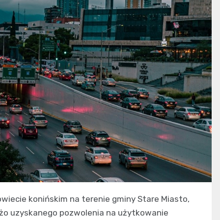
owiecie konińskim na terenie gminy Stare Miasto,
wieżo uzyskanego pozwolenia na użytkowanie