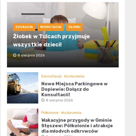
EDUKACJA
REKRUTACJA
ŻŁOBKI
Żłobek w Tulcach przyjmuje
wszystkie dzieci!
8 sierpnia 2026
Konsultacje
Wydarzenia
Nowe Miejsca Parkingowe w
Dopiewie: Dołącz do
Konsultacji!
8 sierpnia 2026
Półkolonie
Wydarzenia
Wakacyjne przygody w Gminie
Stęszew: Półkolonie i atrakcje
dla młodych odkrywców