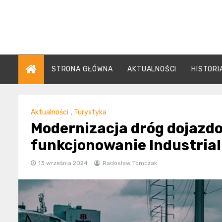
Skip
to
content
STRONA GŁÓWNA
AKTUALNOŚCI
HISTORI
Aktualności
,
Turystyka
Modernizacja dróg dojazd
funkcjonowanie Industrial
13 września 2024
Radosław Tomczak