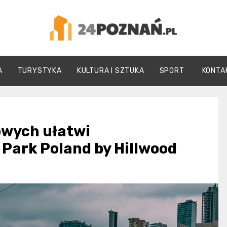
24Poznań.pl
A
TURYSTYKA
KULTURA I SZTUKA
SPORT
KONTA
owych ułatwi
 Park Poland by Hillwood