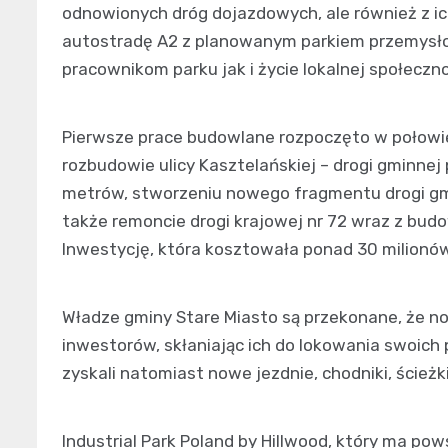
odnowionych dróg dojazdowych, ale również z ic
autostradę A2 z planowanym parkiem przemysło
pracownikom parku jak i życie lokalnej społeczno
Pierwsze prace budowlane rozpoczęto w połowie 
rozbudowie ulicy Kasztelańskiej – drogi gminne
metrów, stworzeniu nowego fragmentu drogi gmin
także remoncie drogi krajowej nr 72 wraz z bu
Inwestycję, która kosztowała ponad 30 milionów
Władze gminy Stare Miasto są przekonane, że n
inwestorów, skłaniając ich do lokowania swoich
zyskali natomiast nowe jezdnie, chodniki, ścież
Industrial Park Poland by Hillwood, który ma po