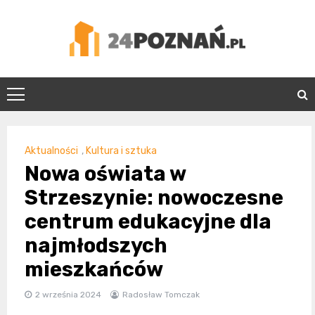
Skip
to
content
24Poznań.pl
Aktualności
,
Kultura i sztuka
Nowa oświata w
Strzeszynie: nowoczesne
centrum edukacyjne dla
najmłodszych
mieszkańców
2 września 2024
Radosław Tomczak