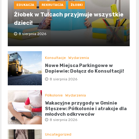
EDUKACJA
REKRUTACJA
ŻŁOBKI
Żłobek w Tulcach przyjmuje wszystkie
dzieci!
8 sierpnia 2026
Konsultacje
Wydarzenia
Nowe Miejsca Parkingowe w
Dopiewie: Dołącz do Konsultacji!
8 sierpnia 2026
Półkolonie
Wydarzenia
Wakacyjne przygody w Gminie
Stęszew: Półkolonie i atrakcje dla
młodych odkrywców
8 sierpnia 2026
Uncategorized