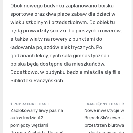
Obok nowego budynku zaplanowano boiska
sportowe oraz dwa place zabaw dla dzieci w
wieku szkolnym i przedszkolnym. Do obiektu
będą prowadziły ścieżki dla pieszych i rowerów,
a także wiaty na rowery z punktami do
ładowania pojazdów elektrycznych. Po
godzinach lekcyjnych sala gimnastyczna i
boiska będą dostępne dla mieszkańców.
Dodatkowo, w budynku będzie mieściła się filia
Biblioteki Raczyńskich.
Nawigacja
Zablokowany lewy pas na
Nowe inwestycje w
wpisu
autostradzie A2
Bizpark Skórzewo –
pomiędzy węzłami
przestrzeń biurowa
Poznań Zachód a Poznań
dostosowana do