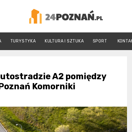
24Poznań.pl
A
TURYSTYKA
KULTURA I SZTUKA
SPORT
KONTA
autostradzie A2 pomiędzy
Poznań Komorniki