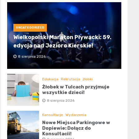
UNCATEGORIZED
Wielkopolski Maraton Pływacki: 59.
edycja nad Jezioro Kierskie!
8 sierpnia 2026
Edukacja
Rekrutacja
żłobki
Żłobek w Tulcach przyjmuje
wszystkie dzieci!
8 sierpnia 2026
Konsultacje
Wydarzenia
Nowe Miejsca Parkingowe w
Dopiewie: Dołącz do
Konsultacji!