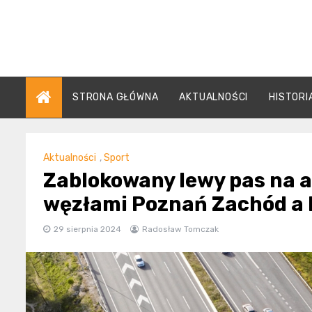
Skip
to
content
STRONA GŁÓWNA
AKTUALNOŚCI
HISTORI
Aktualności
,
Sport
Zablokowany lewy pas na 
węzłami Poznań Zachód a 
29 sierpnia 2024
Radosław Tomczak