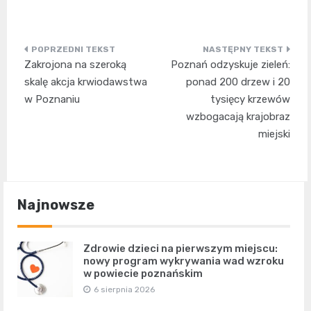
Nawigacja
Zakrojona na szeroką
Poznań odzyskuje zieleń:
wpisu
skalę akcja krwiodawstwa
ponad 200 drzew i 20
w Poznaniu
tysięcy krzewów
wzbogacają krajobraz
miejski
Najnowsze
Zdrowie dzieci na pierwszym miejscu:
nowy program wykrywania wad wzroku
w powiecie poznańskim
6 sierpnia 2026