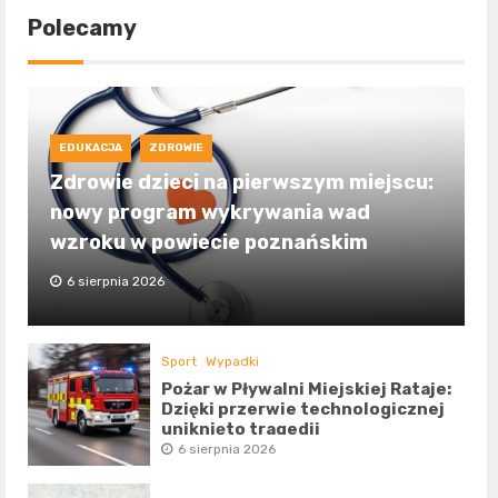
Polecamy
EDUKACJA
ZDROWIE
Zdrowie dzieci na pierwszym miejscu:
nowy program wykrywania wad
wzroku w powiecie poznańskim
6 sierpnia 2026
Sport
Wypadki
Pożar w Pływalni Miejskiej Rataje:
Dzięki przerwie technologicznej
uniknięto tragedii
6 sierpnia 2026