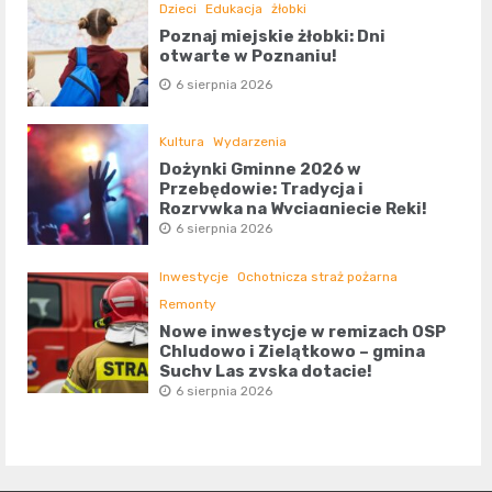
Dzieci
Edukacja
żłobki
Poznaj miejskie żłobki: Dni
otwarte w Poznaniu!
6 sierpnia 2026
Kultura
Wydarzenia
Dożynki Gminne 2026 w
Przebędowie: Tradycja i
Rozrywka na Wyciągnięcie Ręki!
6 sierpnia 2026
Inwestycje
Ochotnicza straż pożarna
Remonty
Nowe inwestycje w remizach OSP
Chludowo i Zielątkowo – gmina
Suchy Las zyska dotację!
6 sierpnia 2026