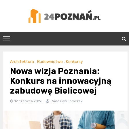
Skip
to
content
24Poznań.pl
Architektura
,
Budownictwo
,
Konkursy
Nowa wizja Poznania:
Konkurs na innowacyjną
zabudowę Bielicowej
12 czerwca 2026
Radosław Tomczak