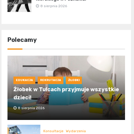
8 sierpnia 2026
Polecamy
EDUKACJA
REKRUTACJA
ŻŁOBKI
Żłobek w Tulcach przyjmuje wszystkie
dzieci!
8 sierpnia 2026
Konsultacje
Wydarzenia