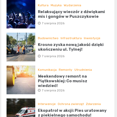
Kultura
Muzyka
Wydarzenia
Relaksujący wieczór z dźwiękami
mis i gongów w Puszczykowie
7 sierpnia 2026
Budownictwo
Infrastruktura
Inwestycje
Krosno zyska nową jakość dzięki
ukończeniu ul. Tylnej!
7 sierpnia 2026
Komunikacja
Remonty
Utrudnienia
Weekendowy remont na
Piątkowskiej: Co musisz
wiedzieć!
7 sierpnia 2026
Interwencje
Ochrona zwierząt
Zdarzenia
Ekopatrol w akcji: Pies uratowany
z piekielnego samochodu!