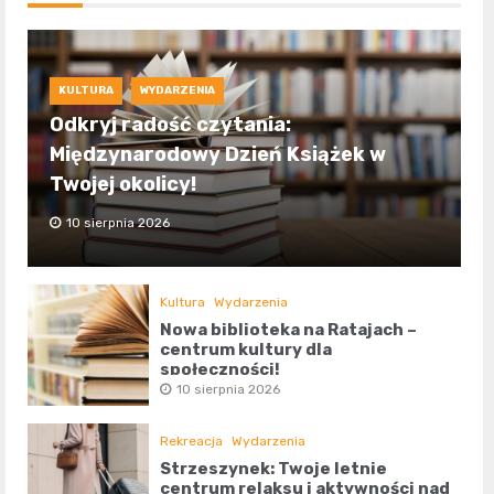
KULTURA
WYDARZENIA
Odkryj radość czytania:
Międzynarodowy Dzień Książek w
Twojej okolicy!
10 sierpnia 2026
Kultura
Wydarzenia
Nowa biblioteka na Ratajach –
centrum kultury dla
społeczności!
10 sierpnia 2026
Rekreacja
Wydarzenia
Strzeszynek: Twoje letnie
centrum relaksu i aktywności nad