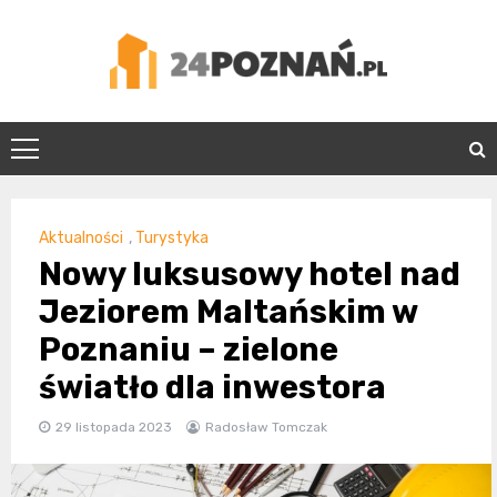
Skip
to
content
24Poznań.pl
Aktualności
,
Turystyka
Nowy luksusowy hotel nad
Jeziorem Maltańskim w
Poznaniu – zielone
światło dla inwestora
29 listopada 2023
Radosław Tomczak