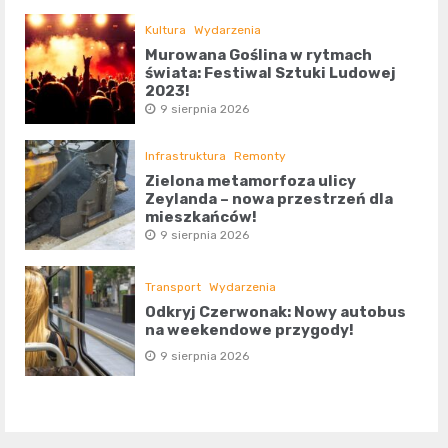
Kultura
Wydarzenia
Murowana Goślina w rytmach
świata: Festiwal Sztuki Ludowej
2023!
9 sierpnia 2026
Infrastruktura
Remonty
Zielona metamorfoza ulicy
Zeylanda – nowa przestrzeń dla
mieszkańców!
9 sierpnia 2026
Transport
Wydarzenia
Odkryj Czerwonak: Nowy autobus
na weekendowe przygody!
9 sierpnia 2026