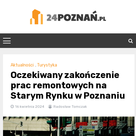
Skip
to
content
24Poznań.pl
Aktualności
,
Turystyka
Oczekiwany zakończenie
prac remontowych na
Starym Rynku w Poznaniu
16 kwietnia 2024
Radosław Tomczak