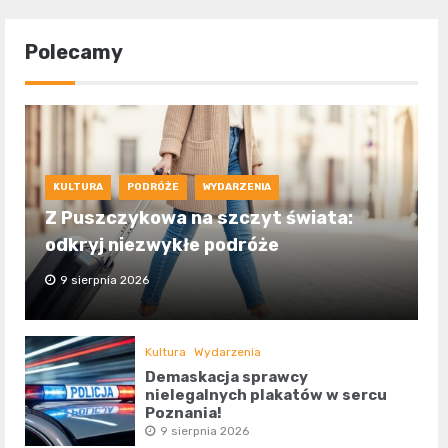
Polecamy
KULTURA
PODRÓŻE
WYDARZENIA
Z Puszczykowa na szczyt świata:
odkryj niezwykłe podróże
9 sierpnia 2026
Kultura
Wydarzenia
Demaskacja sprawcy
nielegalnych plakatów w sercu
Poznania!
9 sierpnia 2026