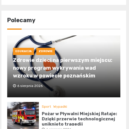
Polecamy
EDUKACJA
ZDROWIE
Zdrowie dzieci na pierwszym miejscu:
nowy program wykrywania wad
wzroku w powiecie poznańskim
6 sierpnia 2026
Sport
Wypadki
Pożar w Pływalni Miejskiej Rataje:
Dzięki przerwie technologicznej
uniknięto tragedii