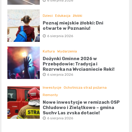
6 sierpnia 2026
Dzieci
Edukacja
żłobki
Poznaj miejskie żłobki: Dni
otwarte w Poznaniu!
6 sierpnia 2026
Kultura
Wydarzenia
Dożynki Gminne 2026 w
Przebędowie: Tradycja i
Rozrywka na Wyciągnięcie Ręki!
6 sierpnia 2026
Inwestycje
Ochotnicza straż pożarna
Remonty
Nowe inwestycje w remizach OSP
Chludowo i Zielątkowo – gmina
Suchy Las zyska dotację!
6 sierpnia 2026