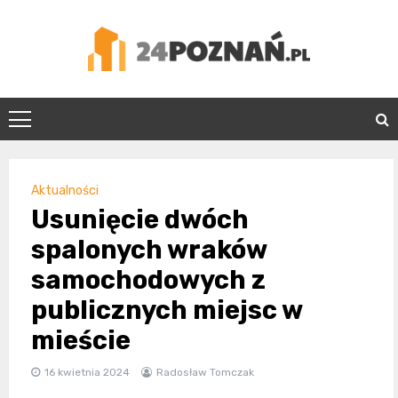
Skip
to
content
24Poznań.pl
Aktualności
Usunięcie dwóch
spalonych wraków
samochodowych z
publicznych miejsc w
mieście
16 kwietnia 2024
Radosław Tomczak