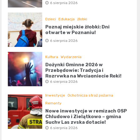
6 sierpnia 2026
Dzieci
Edukacja
żłobki
Poznaj miejskie żłobki: Dni
otwarte w Poznaniu!
6 sierpnia 2026
Kultura
Wydarzenia
Dożynki Gminne 2026 w
Przebędowie: Tradycja i
Rozrywka na Wyciągnięcie Ręki!
6 sierpnia 2026
Inwestycje
Ochotnicza straż pożarna
Remonty
Nowe inwestycje w remizach OSP
Chludowo i Zielątkowo – gmina
Suchy Las zyska dotację!
6 sierpnia 2026