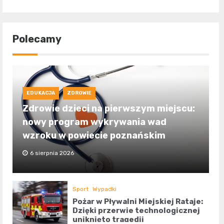
Polecamy
EDUKACJA
ZDROWIE
Zdrowie dzieci na pierwszym miejscu:
nowy program wykrywania wad
wzroku w powiecie poznańskim
6 sierpnia 2026
Sport
Wypadki
Pożar w Pływalni Miejskiej Rataje:
Dzięki przerwie technologicznej
uniknięto tragedii