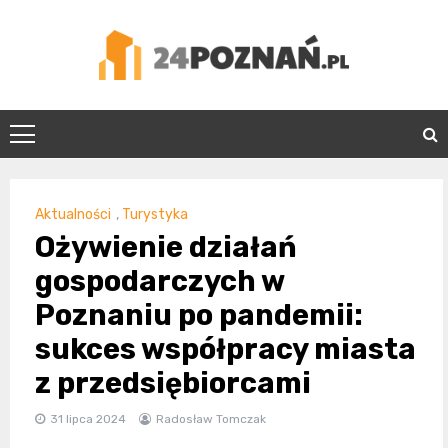
Skip
to
content
24Poznań.pl
Aktualności
,
Turystyka
Ożywienie działań
gospodarczych w
Poznaniu po pandemii:
sukces współpracy miasta
z przedsiębiorcami
31 lipca 2024
Radosław Tomczak