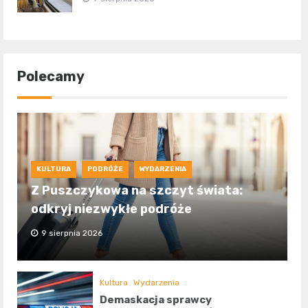
Polecamy
KULTURA
PODRÓŻE
WYDARZENIA
Z Puszczykowa na szczyt świata:
odkryj niezwykłe podróże
9 sierpnia 2026
Kultura
Wydarzenia
Demaskacja sprawcy