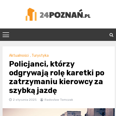
Skip
to
content
24Poznań.pl
Aktualności
,
Turystyka
Policjanci, którzy
odgrywają rolę karetki po
zatrzymaniu kierowcy za
szybką jazdę
2 stycznia 2025
Radosław Tomczak