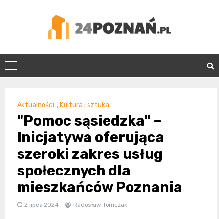
Skip
to
content
24Poznań.pl
Aktualności
,
Kultura i sztuka
"Pomoc sąsiedzka" –
Inicjatywa oferująca
szeroki zakres usług
społecznych dla
mieszkańców Poznania
2 lipca 2024
Radosław Tomczak