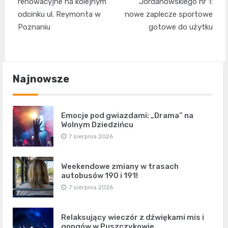
wpisu
renowacyjne na kolejnym
Jordanowskiego nr 1:
odcinku ul. Reymonta w
nowe zaplecze sportowe
Poznaniu
gotowe do użytku
Najnowsze
Emocje pod gwiazdami: „Drama” na
Wolnym Dziedzińcu
7 sierpnia 2026
Weekendowe zmiany w trasach
autobusów 190 i 191!
7 sierpnia 2026
Relaksujący wieczór z dźwiękami mis i
gongów w Puszczykowie