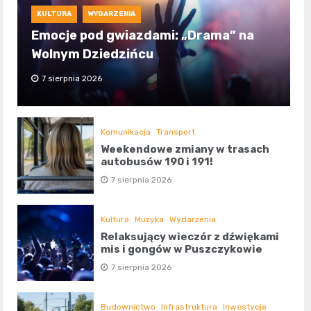
KULTURA
WYDARZENIA
Emocje pod gwiazdami: „Drama” na
Wolnym Dziedzińcu
7 sierpnia 2026
Komunikacja
Transport
Weekendowe zmiany w trasach
autobusów 190 i 191!
7 sierpnia 2026
Kultura
Muzyka
Wydarzenia
Relaksujący wieczór z dźwiękami
mis i gongów w Puszczykowie
7 sierpnia 2026
Budownictwo
Infrastruktura
Inwestycje