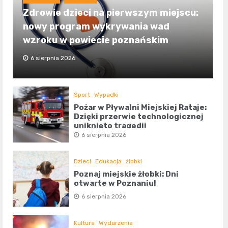
Zdrowie dzieci na pierwszym miejscu:
nowy program wykrywania wad
wzroku w powiecie poznańskim
6 sierpnia 2026
Sport
Wypadki
Pożar w Pływalni Miejskiej Rataje:
Dzięki przerwie technologicznej
uniknięto tragedii
6 sierpnia 2026
Dzieci
Edukacja
żłobki
Poznaj miejskie żłobki: Dni
otwarte w Poznaniu!
6 sierpnia 2026
Kultura
Wydarzenia