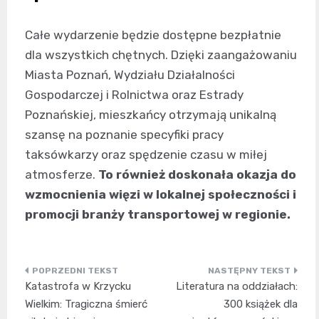
Całe wydarzenie będzie dostępne bezpłatnie
dla wszystkich chętnych. Dzięki zaangażowaniu
Miasta Poznań, Wydziału Działalności
Gospodarczej i Rolnictwa oraz Estrady
Poznańskiej, mieszkańcy otrzymają unikalną
szansę na poznanie specyfiki pracy
taksówkarzy oraz spędzenie czasu w miłej
atmosferze.
To również doskonała okazja do
wzmocnienia więzi w lokalnej społeczności i
promocji branży transportowej w regionie.
Nawigacja
Katastrofa w Krzycku
Literatura na oddziałach:
wpisu
Wielkim: Tragiczna śmierć
300 książek dla