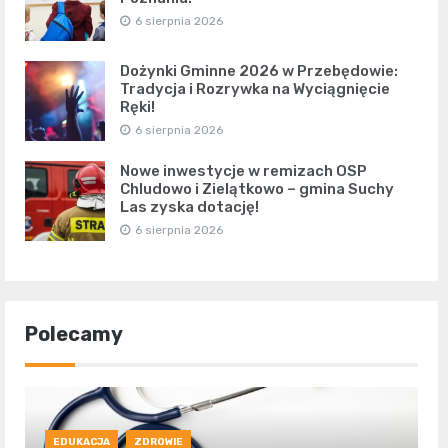
6 sierpnia 2026
Dożynki Gminne 2026 w Przebędowie:
Tradycja i Rozrywka na Wyciągnięcie
Ręki!
6 sierpnia 2026
Nowe inwestycje w remizach OSP
Chludowo i Zielątkowo – gmina Suchy
Las zyska dotację!
6 sierpnia 2026
Polecamy
EDUKACJA
ZDROWIE