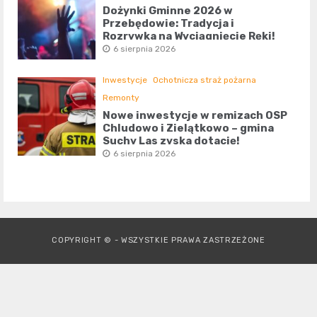
Dożynki Gminne 2026 w
Przebędowie: Tradycja i
Rozrywka na Wyciągnięcie Ręki!
6 sierpnia 2026
Inwestycje
Ochotnicza straż pożarna
Remonty
Nowe inwestycje w remizach OSP
Chludowo i Zielątkowo – gmina
Suchy Las zyska dotację!
6 sierpnia 2026
COPYRIGHT © - WSZYSTKIE PRAWA ZASTRZEŻONE