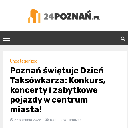
Skip
to
content
24Poznań.pl
Uncategorized
Poznań świętuje Dzień
Taksówkarza: Konkurs,
koncerty i zabytkowe
pojazdy w centrum
miasta!
27 sierpnia 2025
Radosław Tomczak