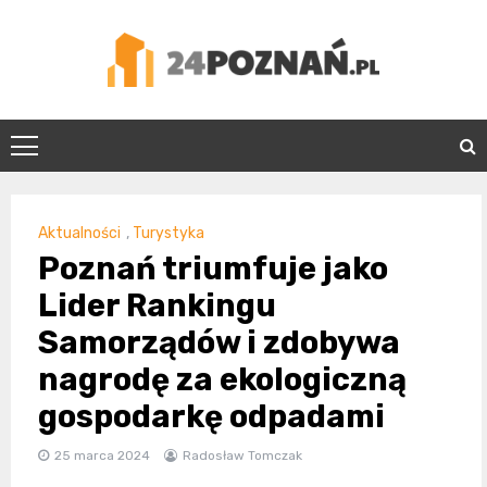
Skip
to
content
24Poznań.pl
Aktualności
,
Turystyka
Poznań triumfuje jako
Lider Rankingu
Samorządów i zdobywa
nagrodę za ekologiczną
gospodarkę odpadami
25 marca 2024
Radosław Tomczak