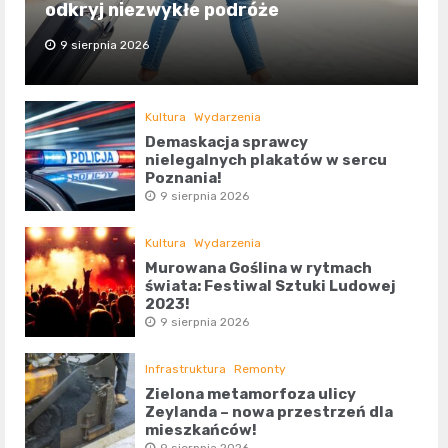
odkryj niezwykłe podróże
9 sierpnia 2026
Kultura
Wydarzenia
Demaskacja sprawcy
nielegalnych plakatów w sercu
Poznania!
9 sierpnia 2026
Kultura
Wydarzenia
Murowana Goślina w rytmach
świata: Festiwal Sztuki Ludowej
2023!
9 sierpnia 2026
Infrastruktura
Remonty
Zielona metamorfoza ulicy
Zeylanda – nowa przestrzeń dla
mieszkańców!
9 sierpnia 2026