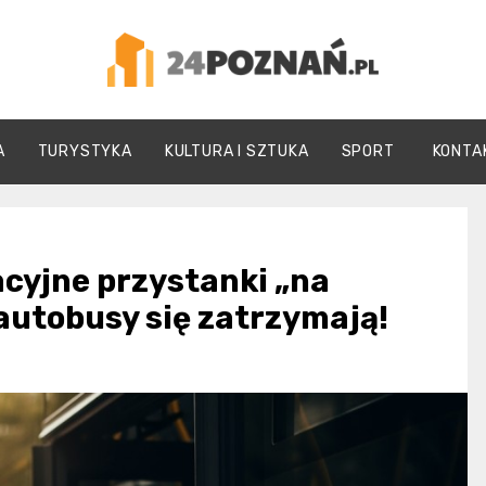
24Poznań.pl
A
TURYSTYKA
KULTURA I SZTUKA
SPORT
KONTA
yjne przystanki „na
 autobusy się zatrzymają!