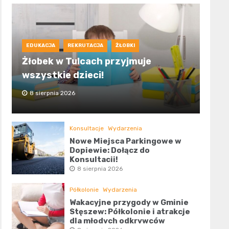
EDUKACJA
REKRUTACJA
ŻŁOBKI
Żłobek w Tulcach przyjmuje
wszystkie dzieci!
8 sierpnia 2026
Konsultacje
Wydarzenia
Nowe Miejsca Parkingowe w
Dopiewie: Dołącz do
Konsultacji!
8 sierpnia 2026
Półkolonie
Wydarzenia
Wakacyjne przygody w Gminie
Stęszew: Półkolonie i atrakcje
dla młodych odkrywców