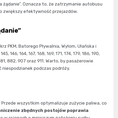
a żądanie”. Oznacza to, że zatrzymanie autobusu
co zwiększy efektywność przejazdów.
ądanie”
krz PKM, Batorego Pływalnia, Wyłom, Ułańska i
5, 146, 164, 167, 168, 169, 171, 174, 179, 186, 190,
 881, 882, 907 oraz 911. Warto, by pasażerowie
ąć niespodzianek podczas podróży.
. Przede wszystkim optymalizuje zużycie paliwa, co
niczenie zbędnych postojów poprawia
nie w rejonach o mniejszym natężeniu ruchu