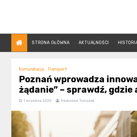
Skip
to
content
STRONA GŁÓWNA
AKTUALNOŚCI
HISTORI
Komunikacja
,
Transport
Poznań wprowadza innowac
żądanie” – sprawdź, gdzie
1 września 2025
Radosław Tomczak