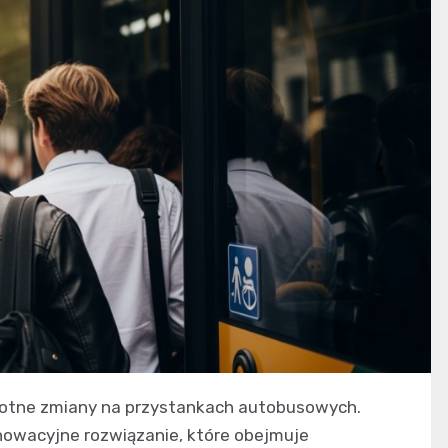
totne zmiany na przystankach autobusowych.
owacyjne rozwiązanie, które obejmuje