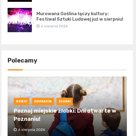
Murowana Goślina łączy kultury:
Festiwal Sztuki Ludowej już w sierpniu!
6 sierpnia 2026
Polecamy
DZIECI
EDUKACJA
ŻŁOBKI
Poznaj miejskie żłobki: Dni otwarte w
Poznaniu!
6 sierpnia 2026