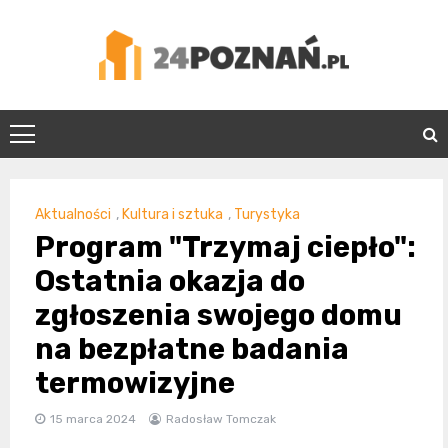
Skip
to
content
24Poznań.pl
Aktualności
,
Kultura i sztuka
,
Turystyka
Program "Trzymaj ciepło":
Ostatnia okazja do
zgłoszenia swojego domu
na bezpłatne badania
termowizyjne
15 marca 2024
Radosław Tomczak