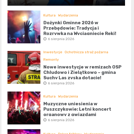
Kultura
Wydarzenia
Dożynki Gminne 2026 w
Przebędowie: Tradycja i
Rozrywka na Wyciągnięcie Ręki!
6 sierpnia 2026
Inwestycje
Ochotnicza straż pożarna
Remonty
Nowe inwestycje w remizach OSP
Chludowo i Zielątkowo – gmina
Suchy Las zyska dotację!
6 sierpnia 2026
Kultura
Wydarzenia
Muzyczne uniesienia w
Puszczykowie: Letni koncert
organowy z gwiazdami
6 sierpnia 2026
Kultura
Pokaz folkloru
Wydarzenia