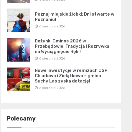
Poznaj miejskie żłobki: Dni otwarte w
Poznaniu!
6 sierpnia 2026
Dożynki Gminne 2026 w
Przebędowie: Tradycja i Rozrywka
na Wyciągnięcie Ręki!
6 sierpnia 2026
Nowe inwestycje w remizach OSP
Chludowo i Zielątkowo – gmina
Suchy Las zyska dotację!
6 sierpnia 2026
Polecamy