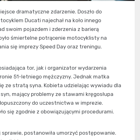
miejsce dramatyczne zdarzenie. Doszło do
tocyklem Ducati najechał na koło innego
ad swoim pojazdem i zderzenia z barierą
yło śmiertelne potrącenie motocyklisty na
nia się imprezy Speed Day oraz treningu.
iadająca tor, jak i organizator wydarzenia
 stronie 51-letniego mężczyzny. Jednak matka
ię ze stratą syna. Kobieta udzielając wywiadu dla
j syn, mający problemy ze stawami kręgosłupa
 dopuszczony do uczestnictwa w imprezie.
ło się zgodnie z obowiązującymi procedurami.
j sprawie, postanowiła umorzyć postępowanie.