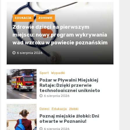
EDUKACJA
ZDROWIE
Zdrowie dzieci na pierwszym
miejscu: nowy program wykrywania
wad wzroku w powiecie poznańskim
6 sierpnia 2026
Sport
Wypadki
Pożar w Pływalni Miejskiej
Rataje: Dzięki przerwie
technologicznej uniknięto
tragedii
6 sierpnia 2026
Dzieci
Edukacja
żłobki
Poznaj miejskie żłobki: Dni
otwarte w Poznaniu!
6 sierpnia 2026