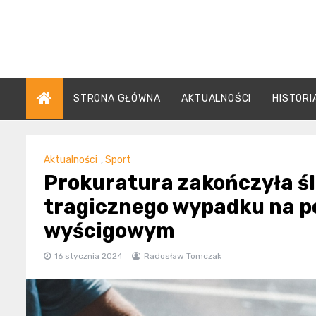
Skip
to
content
STRONA GŁÓWNA
AKTUALNOŚCI
HISTORI
Aktualności
,
Sport
Prokuratura zakończyła ś
tragicznego wypadku na p
wyścigowym
16 stycznia 2024
Radosław Tomczak