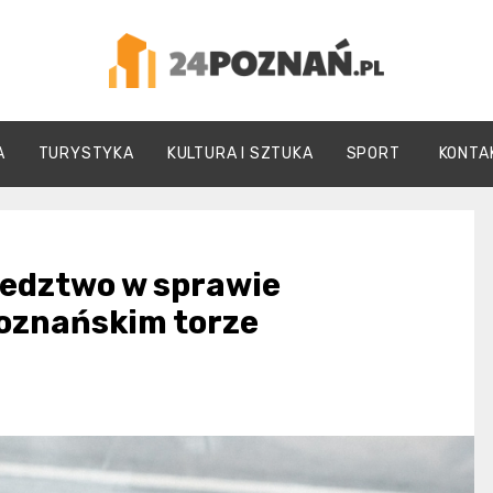
24Poznań.pl
A
TURYSTYKA
KULTURA I SZTUKA
SPORT
KONTA
ledztwo w sprawie
oznańskim torze