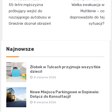
Nawigacja
55-letni mężczyzna
Wielka ewakuacja w
wpisu
próbujący wejść do
Multikinie – co
ruszającego autobusu w
doprowadziło do tej
Gnieźnie doznał obrażeń
sytuacji?
Najnowsze
Żłobek w Tulcach przyjmuje wszystkie
dzieci!
8 sierpnia 2026
Nowe Miejsca Parkingowe w Dopiewie:
Dołącz do Konsultacji!
8 sierpnia 2026