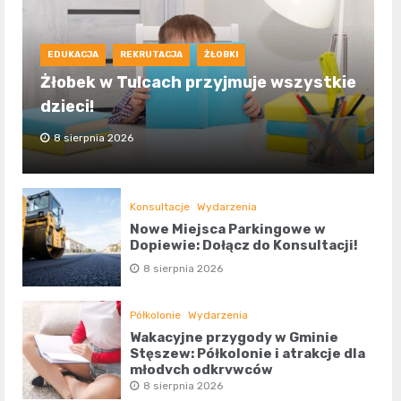
EDUKACJA
REKRUTACJA
ŻŁOBKI
Żłobek w Tulcach przyjmuje wszystkie
dzieci!
8 sierpnia 2026
Konsultacje
Wydarzenia
Nowe Miejsca Parkingowe w
Dopiewie: Dołącz do Konsultacji!
8 sierpnia 2026
Półkolonie
Wydarzenia
Wakacyjne przygody w Gminie
Stęszew: Półkolonie i atrakcje dla
młodych odkrywców
8 sierpnia 2026