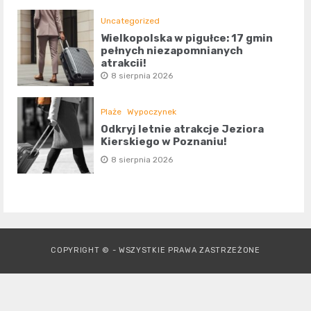
Uncategorized
Wielkopolska w pigułce: 17 gmin
pełnych niezapomnianych
atrakcji!
8 sierpnia 2026
Plaże
Wypoczynek
Odkryj letnie atrakcje Jeziora
Kierskiego w Poznaniu!
8 sierpnia 2026
COPYRIGHT © - WSZYSTKIE PRAWA ZASTRZEŻONE