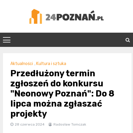
Skip
to
content
24Poznań.pl
Aktualności
,
Kultura i sztuka
Przedłużony termin
zgłoszeń do konkursu
"Neonowy Poznań": Do 8
lipca można zgłaszać
projekty
28 czerwca 2024
Radosław Tomczak