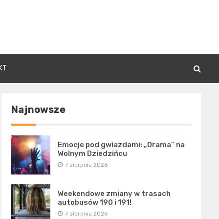
KT
Najnowsze
Emocje pod gwiazdami: „Drama” na
Wolnym Dziedzińcu
7 sierpnia 2026
Weekendowe zmiany w trasach
autobusów 190 i 191!
7 sierpnia 2026