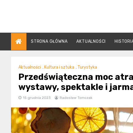
Skip
to
content
STRONA GŁÓWNA
AKTUALNOŚCI
HISTORI
Aktualności
,
Kultura i sztuka
,
Turystyka
Przedświąteczna moc atrak
wystawy, spektakle i jar
15 grudnia 2023
Radosław Tomczak