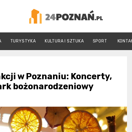
24Poznań.pl
A
TURYSTYKA
KULTURA I SZTUKA
SPORT
KONTA
cji w Poznaniu: Koncerty,
mark bożonarodzeniowy