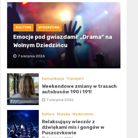
KULTURA
WYDARZENIA
Emocje pod gwiazdami: „Drama” na
Wolnym Dziedzińcu
7 sierpnia 2026
Komunikacja
Transport
Weekendowe zmiany w trasach
autobusów 190 i 191!
7 sierpnia 2026
Kultura
Muzyka
Wydarzenia
Relaksujący wieczór z
dźwiękami mis i gongów w
Puszczykowie