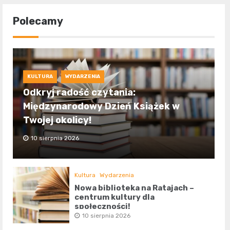
Polecamy
KULTURA
WYDARZENIA
Odkryj radość czytania:
Międzynarodowy Dzień Książek w
Twojej okolicy!
10 sierpnia 2026
Kultura
Wydarzenia
Nowa biblioteka na Ratajach –
centrum kultury dla
społeczności!
10 sierpnia 2026