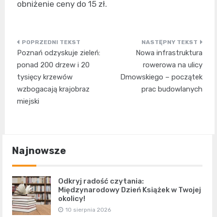
obniżenie ceny do 15 zł.
Nawigacja
Poznań odzyskuje zieleń:
Nowa infrastruktura
wpisu
ponad 200 drzew i 20
rowerowa na ulicy
tysięcy krzewów
Dmowskiego – początek
wzbogacają krajobraz
prac budowlanych
miejski
Najnowsze
Odkryj radość czytania:
Międzynarodowy Dzień Książek w Twojej
okolicy!
10 sierpnia 2026