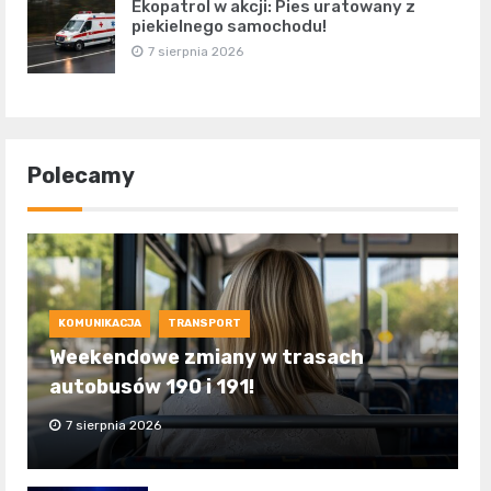
Ekopatrol w akcji: Pies uratowany z
piekielnego samochodu!
7 sierpnia 2026
Polecamy
KOMUNIKACJA
TRANSPORT
Weekendowe zmiany w trasach
autobusów 190 i 191!
7 sierpnia 2026