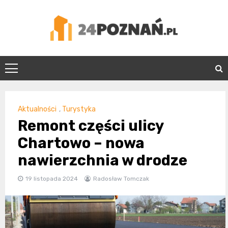
Skip
to
content
24Poznań.pl
Aktualności
,
Turystyka
Remont części ulicy
Chartowo – nowa
nawierzchnia w drodze
19 listopada 2024
Radosław Tomczak