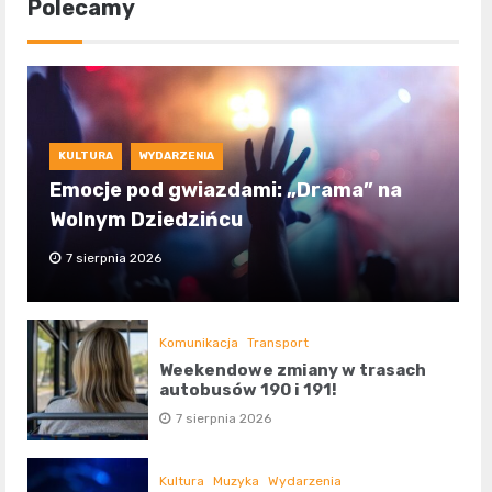
Polecamy
KULTURA
WYDARZENIA
Emocje pod gwiazdami: „Drama” na
Wolnym Dziedzińcu
7 sierpnia 2026
Komunikacja
Transport
Weekendowe zmiany w trasach
autobusów 190 i 191!
7 sierpnia 2026
Kultura
Muzyka
Wydarzenia