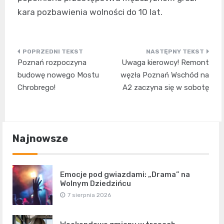
kara pozbawienia wolności do 10 lat.
Nawigacja
Poznań rozpoczyna
Uwaga kierowcy! Remont
wpisu
budowę nowego Mostu
węzła Poznań Wschód na
Chrobrego!
A2 zaczyna się w sobotę
Najnowsze
Emocje pod gwiazdami: „Drama” na
Wolnym Dziedzińcu
7 sierpnia 2026