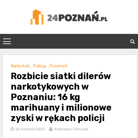
Skip
to
content
24Poznań.pl
Narkotyki
,
Policja
,
Przemyt
Rozbicie siatki dilerów
narkotykowych w
Poznaniu: 16 kg
marihuany i milionowe
zyski w rękach policji
22 sierpnia 2025
Radosław Tomczak