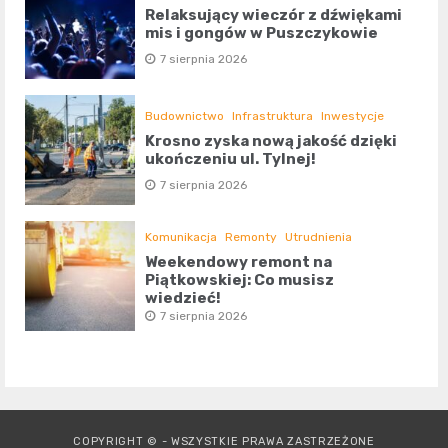
Relaksujący wieczór z dźwiękami
mis i gongów w Puszczykowie
7 sierpnia 2026
Budownictwo
Infrastruktura
Inwestycje
Krosno zyska nową jakość dzięki
ukończeniu ul. Tylnej!
7 sierpnia 2026
Komunikacja
Remonty
Utrudnienia
Weekendowy remont na
Piątkowskiej: Co musisz
wiedzieć!
7 sierpnia 2026
COPYRIGHT © - WSZYSTKIE PRAWA ZASTRZEŻONE