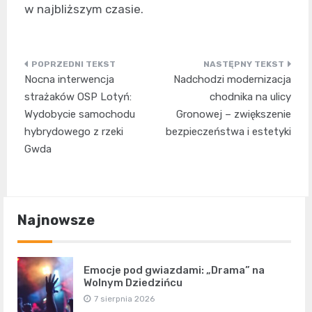
w najbliższym czasie.
Nawigacja
Nocna interwencja
Nadchodzi modernizacja
wpisu
strażaków OSP Lotyń:
chodnika na ulicy
Wydobycie samochodu
Gronowej – zwiększenie
hybrydowego z rzeki
bezpieczeństwa i estetyki
Gwda
Najnowsze
Emocje pod gwiazdami: „Drama” na
Wolnym Dziedzińcu
7 sierpnia 2026