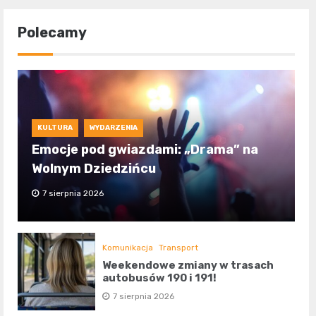
Polecamy
KULTURA
WYDARZENIA
Emocje pod gwiazdami: „Drama” na
Wolnym Dziedzińcu
7 sierpnia 2026
Komunikacja
Transport
Weekendowe zmiany w trasach
autobusów 190 i 191!
7 sierpnia 2026