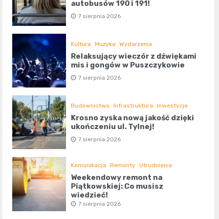
autobusów 190 i 191!
7 sierpnia 2026
Kultura
Muzyka
Wydarzenia
Relaksujący wieczór z dźwiękami
mis i gongów w Puszczykowie
7 sierpnia 2026
Budownictwo
Infrastruktura
Inwestycje
Krosno zyska nową jakość dzięki
ukończeniu ul. Tylnej!
7 sierpnia 2026
Komunikacja
Remonty
Utrudnienia
Weekendowy remont na
Piątkowskiej: Co musisz
wiedzieć!
7 sierpnia 2026