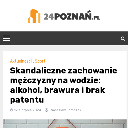
Skip
to
content
24Poznań.pl
Aktualności
,
Sport
Skandaliczne zachowanie
mężczyzny na wodzie:
alkohol, brawura i brak
patentu
12 sierpnia 2024
Radosław Tomczak