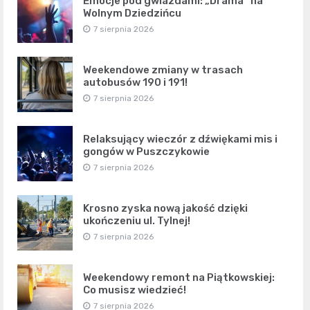
Emocje pod gwiazdami: „Drama” na
Wolnym Dziedzińcu
7 sierpnia 2026
Weekendowe zmiany w trasach
autobusów 190 i 191!
7 sierpnia 2026
Relaksujący wieczór z dźwiękami mis i
gongów w Puszczykowie
7 sierpnia 2026
Krosno zyska nową jakość dzięki
ukończeniu ul. Tylnej!
7 sierpnia 2026
Weekendowy remont na Piątkowskiej:
Co musisz wiedzieć!
7 sierpnia 2026