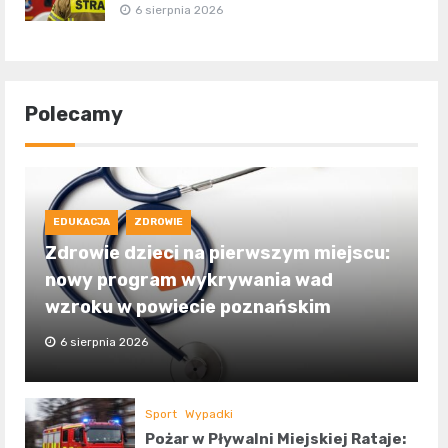
6 sierpnia 2026
Polecamy
EDUKACJA
ZDROWIE
Zdrowie dzieci na pierwszym miejscu:
nowy program wykrywania wad
wzroku w powiecie poznańskim
6 sierpnia 2026
Sport
Wypadki
Pożar w Pływalni Miejskiej Rataje: