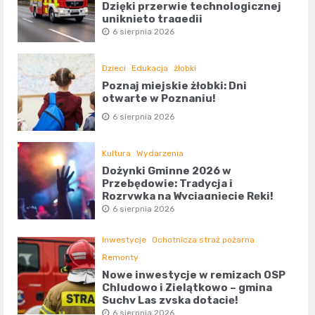
Dzięki przerwie technologicznej
uniknięto tragedii
6 sierpnia 2026
Dzieci
Edukacja
żłobki
Poznaj miejskie żłobki: Dni
otwarte w Poznaniu!
6 sierpnia 2026
Kultura
Wydarzenia
Dożynki Gminne 2026 w
Przebędowie: Tradycja i
Rozrywka na Wyciągnięcie Ręki!
6 sierpnia 2026
Inwestycje
Ochotnicza straż pożarna
Remonty
Nowe inwestycje w remizach OSP
Chludowo i Zielątkowo – gmina
Suchy Las zyska dotację!
6 sierpnia 2026