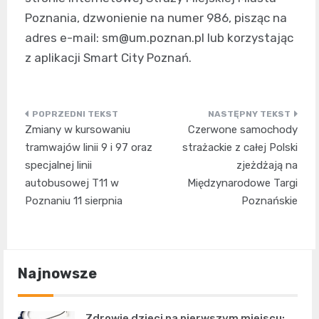
Poznania, dzwonienie na numer 986, pisząc na
adres e-mail:
sm@um.poznan.pl
lub korzystając
z aplikacji Smart City Poznań.
Nawigacja
Zmiany w kursowaniu
Czerwone samochody
wpisu
tramwajów linii 9 i 97 oraz
strażackie z całej Polski
specjalnej linii
zjeżdżają na
autobusowej T11 w
Międzynarodowe Targi
Poznaniu 11 sierpnia
Poznańskie
Najnowsze
Zdrowie dzieci na pierwszym miejscu: