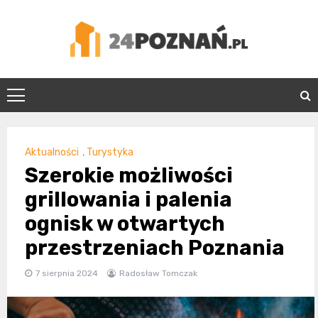
Skip
to
content
24Poznań.pl
Aktualności
,
Turystyka
Szerokie możliwości
grillowania i palenia
ognisk w otwartych
przestrzeniach Poznania
7 sierpnia 2024
Radosław Tomczak