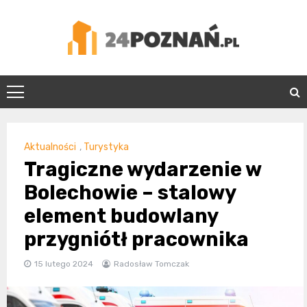
Skip
to
content
24Poznań.pl
Aktualności
,
Turystyka
Tragiczne wydarzenie w
Bolechowie – stalowy
element budowlany
przygniótł pracownika
15 lutego 2024
Radosław Tomczak