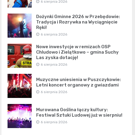
6 sierpnia 2026
Dożynki Gminne 2026 w Przebędowie:
Tradycja i Rozrywka na Wyciągnięcie
Ręki!
6 sierpnia 2026
Nowe inwestycje w remizach OSP
Chludowo i Zielątkowo – gmina Suchy
Las zyska dotację!
6 sierpnia 2026
Muzyczne uniesienia w Puszczykowie:
Letni koncert organowy z gwiazdami
6 sierpnia 2026
Murowana Goślina łączy kultury:
Festiwal Sztuki Ludowej już w sierpniu!
6 sierpnia 2026