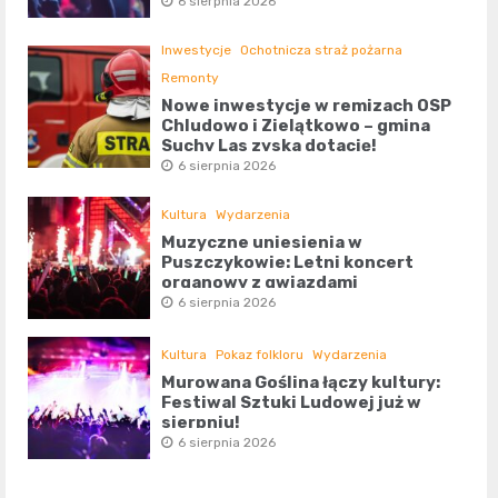
6 sierpnia 2026
Inwestycje
Ochotnicza straż pożarna
Remonty
Nowe inwestycje w remizach OSP
Chludowo i Zielątkowo – gmina
Suchy Las zyska dotację!
6 sierpnia 2026
Kultura
Wydarzenia
Muzyczne uniesienia w
Puszczykowie: Letni koncert
organowy z gwiazdami
6 sierpnia 2026
Kultura
Pokaz folkloru
Wydarzenia
Murowana Goślina łączy kultury:
Festiwal Sztuki Ludowej już w
sierpniu!
6 sierpnia 2026