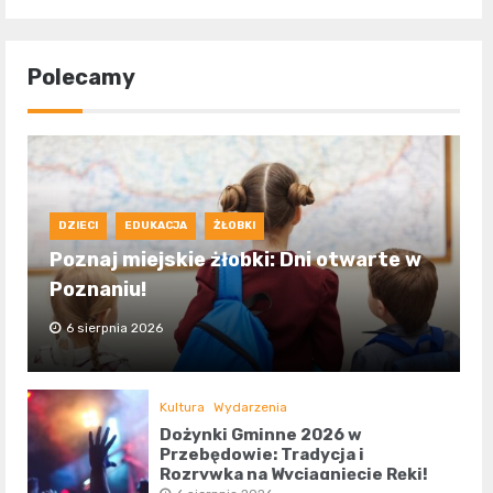
Polecamy
DZIECI
EDUKACJA
ŻŁOBKI
Poznaj miejskie żłobki: Dni otwarte w
Poznaniu!
6 sierpnia 2026
Kultura
Wydarzenia
Dożynki Gminne 2026 w
Przebędowie: Tradycja i
Rozrywka na Wyciągnięcie Ręki!