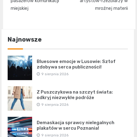
pasażerów komunikacji
artystów-rzeźbiarzy w
miejskiej
mroźnej materii
Najnowsze
Bluesowe emocje w Lusowie: Sztof
zdobywa serca publiczności!
9 sierpnia 2026
Z Puszczykowa na szczyt świata:
odkryj niezwykłe podróże
9 sierpnia 2026
Demaskacja sprawcy nielegalnych
plakatów w sercu Poznania!
9 sierpnia 2026