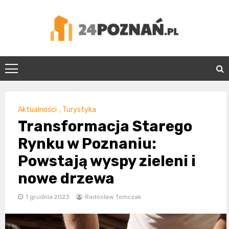
Skip
to
content
24Poznań.pl
Aktualności
,
Turystyka
Transformacja Starego
Rynku w Poznaniu:
Powstają wyspy zieleni i
nowe drzewa
1 grudnia 2023
Radosław Tomczak