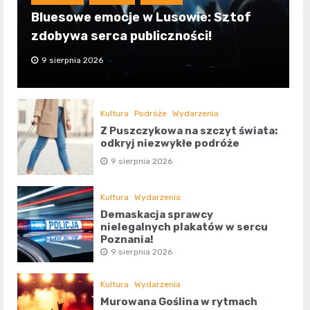
Bluesowe emocje w Lusowie: Sztof
zdobywa serca publiczności!
9 sierpnia 2026
Kultura
Podróże
Wydarzenia
Z Puszczykowa na szczyt świata:
odkryj niezwykłe podróże
9 sierpnia 2026
Kultura
Wydarzenia
Demaskacja sprawcy
nielegalnych plakatów w sercu
Poznania!
9 sierpnia 2026
Kultura
Wydarzenia
Murowana Goślina w rytmach