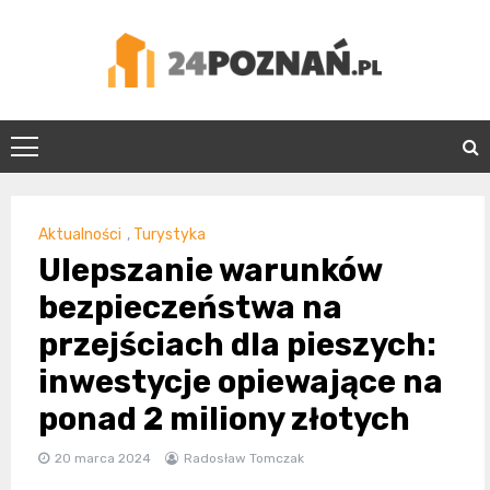
Skip
to
content
24Poznań.pl
Aktualności
,
Turystyka
Ulepszanie warunków
bezpieczeństwa na
przejściach dla pieszych:
inwestycje opiewające na
ponad 2 miliony złotych
20 marca 2024
Radosław Tomczak