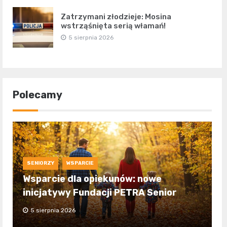
Zatrzymani złodzieje: Mosina
wstrząśnięta serią włamań!
5 sierpnia 2026
Polecamy
SENIORZY
WSPARCIE
Wsparcie dla opiekunów: nowe
inicjatywy Fundacji PETRA Senior
5 sierpnia 2026