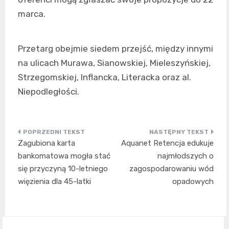
marca.
Przetarg obejmie siedem przejść, między innymi
na ulicach Murawa, Sianowskiej, Mieleszyńskiej,
Strzegomskiej, Inflancka, Literacka oraz al.
Niepodległości.
Nawigacja
Zagubiona karta
Aquanet Retencja edukuje
wpisu
bankomatowa mogła stać
najmłodszych o
się przyczyną 10-letniego
zagospodarowaniu wód
więzienia dla 45-latki
opadowych