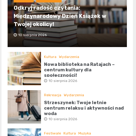
Odkryj radość czytania:
Międzynarodowy Dzień Książek w
Twojej okolicy!
10 sierpnia 2026
Kultura
Wydarzenia
Nowa biblioteka na Ratajach –
centrum kultury dla
społeczności!
10 sierpnia 2026
Rekreacja
Wydarzenia
Strzeszynek: Twoje letnie
centrum relaksu i aktywności nad
wodą
10 sierpnia 2026
Festiwale
Kultura
Muzyka