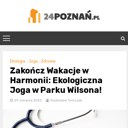
Skip
to
content
24Poznań.pl
Ekologia
,
Joga
,
Zdrowie
Zakończ Wakacje w
Harmonii: Ekologiczna
Joga w Parku Wilsona!
29 sierpnia 2025
Radosław Tomczak