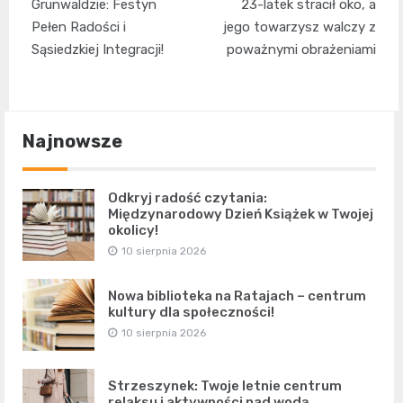
wpisu
Grunwaldzie: Festyn
23-latek stracił oko, a
Pełen Radości i
jego towarzysz walczy z
Sąsiedzkiej Integracji!
poważnymi obrażeniami
Najnowsze
Odkryj radość czytania:
Międzynarodowy Dzień Książek w Twojej
okolicy!
10 sierpnia 2026
Nowa biblioteka na Ratajach – centrum
kultury dla społeczności!
10 sierpnia 2026
Strzeszynek: Twoje letnie centrum
relaksu i aktywności nad wodą