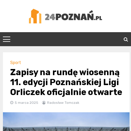
Skip
to
content
24Poznań.pl
Sport
Zapisy na rundę wiosenną
11. edycji Poznańskiej Ligi
Orliczek oficjalnie otwarte
5 marca 2025
Radosław Tomczak