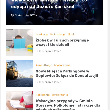
edycja nad Jezioro Kierskie!
8 sierpnia 2026
Edukacja
Rekrutacja
żłobki
Żłobek w Tulcach przyjmuje
wszystkie dzieci!
8 sierpnia 2026
Konsultacje
Wydarzenia
Nowe Miejsca Parkingowe w
Dopiewie: Dołącz do Konsultacji!
8 sierpnia 2026
Półkolonie
Wydarzenia
Wakacyjne przygody w Gminie
Stęszew: Półkolonie i atrakcje dla
młodych odkrywców