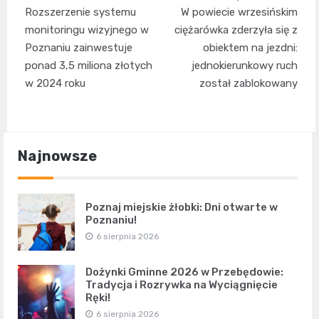
Nawigacja
Rozszerzenie systemu
W powiecie wrzesińskim
wpisu
monitoringu wizyjnego w
ciężarówka zderzyła się z
Poznaniu zainwestuje
obiektem na jezdni:
ponad 3,5 miliona złotych
jednokierunkowy ruch
w 2024 roku
został zablokowany
Najnowsze
Poznaj miejskie żłobki: Dni otwarte w
Poznaniu!
6 sierpnia 2026
Dożynki Gminne 2026 w Przebędowie:
Tradycja i Rozrywka na Wyciągnięcie
Ręki!
6 sierpnia 2026