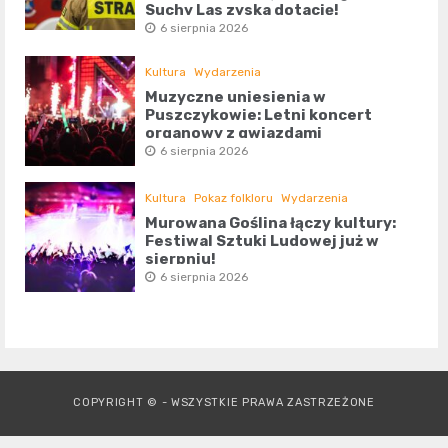
Suchy Las zyska dotację!
6 sierpnia 2026
Kultura
Wydarzenia
Muzyczne uniesienia w
Puszczykowie: Letni koncert
organowy z gwiazdami
6 sierpnia 2026
Kultura
Pokaz folkloru
Wydarzenia
Murowana Goślina łączy kultury:
Festiwal Sztuki Ludowej już w
sierpniu!
6 sierpnia 2026
COPYRIGHT © - WSZYSTKIE PRAWA ZASTRZEŻONE