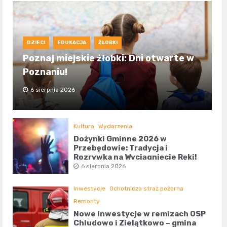
DZIECI
EDUKACJA
ŻŁOBKI
Poznaj miejskie żłobki: Dni otwarte w
Poznaniu!
6 sierpnia 2026
Kultura
Wydarzenia
Dożynki Gminne 2026 w
Przebędowie: Tradycja i
Rozrywka na Wyciągnięcie Ręki!
6 sierpnia 2026
Inwestycje
Ochotnicza straż pożarna
Remonty
Nowe inwestycje w remizach OSP
Chludowo i Zielątkowo – gmina