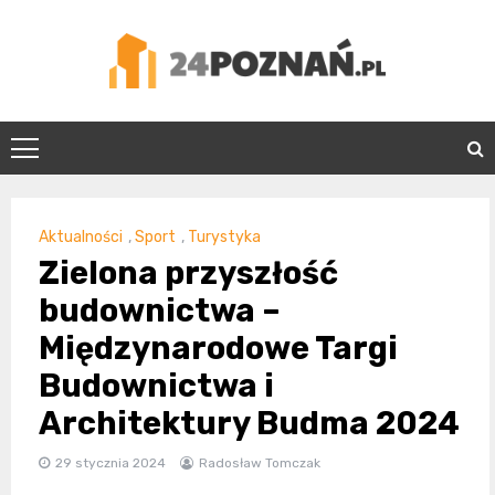
Skip
to
content
24Poznań.pl
Aktualności
,
Sport
,
Turystyka
Zielona przyszłość
budownictwa –
Międzynarodowe Targi
Budownictwa i
Architektury Budma 2024
29 stycznia 2024
Radosław Tomczak