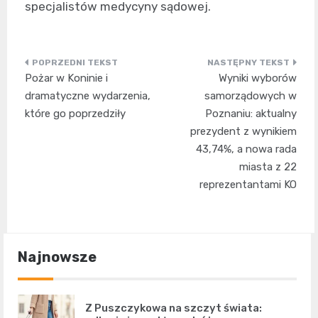
specjalistów medycyny sądowej.
Nawigacja
Pożar w Koninie i
Wyniki wyborów
wpisu
dramatyczne wydarzenia,
samorządowych w
które go poprzedziły
Poznaniu: aktualny
prezydent z wynikiem
43,74%, a nowa rada
miasta z 22
reprezentantami KO
Najnowsze
Z Puszczykowa na szczyt świata: