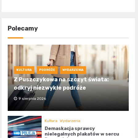
Polecamy
KULTURA
PODRÓŻE
WYDARZENIA
Z Puszczykowa na szczyt świata:
odkryj niezwykłe podróże
9 sierpnia 2026
Kultura
Wydarzenia
Demaskacja sprawcy
nielegalnych plakatów w sercu