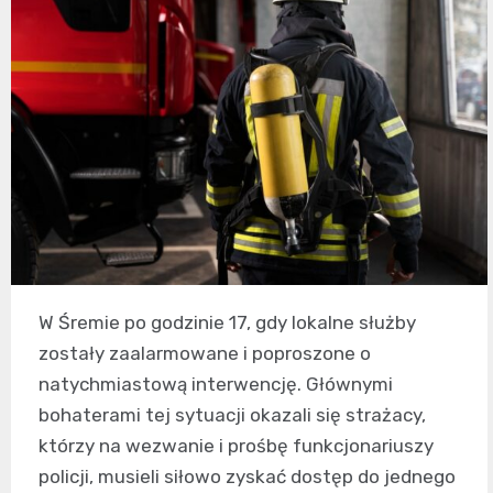
W Śremie po godzinie 17, gdy lokalne służby
zostały zaalarmowane i poproszone o
natychmiastową interwencję. Głównymi
bohaterami tej sytuacji okazali się strażacy,
którzy na wezwanie i prośbę funkcjonariuszy
policji, musieli siłowo zyskać dostęp do jednego