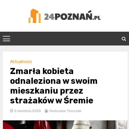
Skip
to
content
24Poznań.pl
Aktualności
Zmarła kobieta
odnaleziona w swoim
mieszkaniu przez
strażaków w Śremie
5 kwietnia 2024
Radosław Tomczak