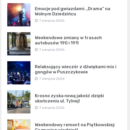
Emocje pod gwiazdami: „Drama” na
Wolnym Dziedzińcu
7 sierpnia 2026
Weekendowe zmiany w trasach
autobusów 190 i 191!
7 sierpnia 2026
Relaksujący wieczór z dźwiękami mis i
gongów w Puszczykowie
7 sierpnia 2026
Krosno zyska nową jakość dzięki
ukończeniu ul. Tylnej!
7 sierpnia 2026
Weekendowy remont na Piątkowskiej:
Co musisz wiedzieć!