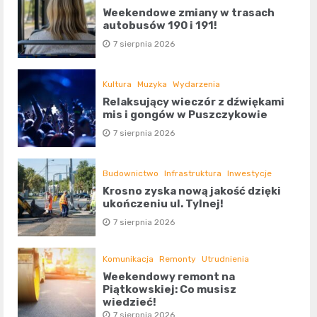
Weekendowe zmiany w trasach
autobusów 190 i 191!
7 sierpnia 2026
Kultura
Muzyka
Wydarzenia
Relaksujący wieczór z dźwiękami
mis i gongów w Puszczykowie
7 sierpnia 2026
Budownictwo
Infrastruktura
Inwestycje
Krosno zyska nową jakość dzięki
ukończeniu ul. Tylnej!
7 sierpnia 2026
Komunikacja
Remonty
Utrudnienia
Weekendowy remont na
Piątkowskiej: Co musisz
wiedzieć!
7 sierpnia 2026