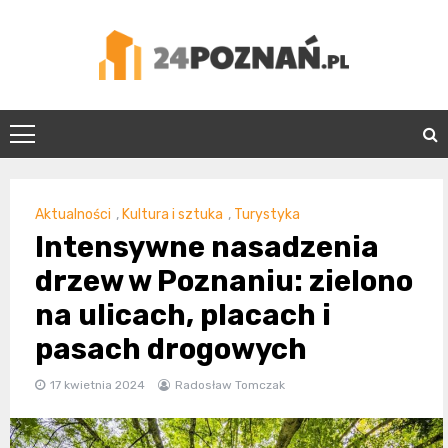
Skip
to
content
24Poznań.pl
Aktualności
,
Kultura i sztuka
,
Turystyka
Intensywne nasadzenia
drzew w Poznaniu: zielono
na ulicach, placach i
pasach drogowych
17 kwietnia 2024
Radosław Tomczak