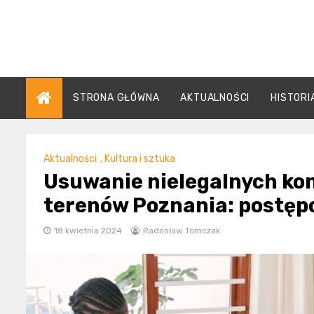
Skip
to
content
STRONA GŁÓWNA
AKTUALNOŚCI
HISTORI
Aktualności
,
Kultura i sztuka
Usuwanie nielegalnych kon
terenów Poznania: postęp
18 kwietnia 2024
Radosław Tomczak