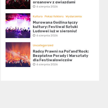
organowy z gwiazdami
6 sierpnia 2026
Kultura
Pokaz folkloru
Wydarzenia
Murowana Goślina łączy
kultury: Festiwal Sztuki
Ludowej już w sierpniu!
6 sierpnia 2026
Uncategorized
Radcy Prawni na Pol’and’Rock:
Bezpłatne Porady i Warsztaty
dla Festiwalowiczów
6 sierpnia 2026