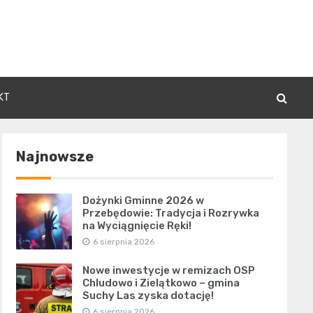
KT
Najnowsze
Dożynki Gminne 2026 w
Przebędowie: Tradycja i Rozrywka
na Wyciągnięcie Ręki!
6 sierpnia 2026
Nowe inwestycje w remizach OSP
Chludowo i Zielątkowo – gmina
Suchy Las zyska dotację!
6 sierpnia 2026