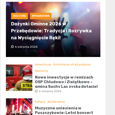
KULTURA
WYDARZENIA
Dożynki Gminne 2026 w
Przebędowie: Tradycja i Rozrywka
na Wyciągnięcie Ręki!
6 sierpnia 2026
Inwestycje
Ochotnicza straż pożarna
Remonty
Nowe inwestycje w remizach
OSP Chludowo i Zielątkowo –
gmina Suchy Las zyska dotację!
6 sierpnia 2026
Kultura
Wydarzenia
Muzyczne uniesienia w
Puszczykowie: Letni koncert