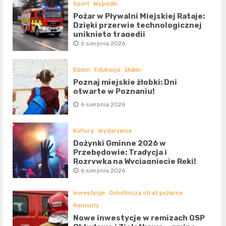
Sport
Wypadki
Pożar w Pływalni Miejskiej Rataje:
Dzięki przerwie technologicznej
uniknięto tragedii
6 sierpnia 2026
Dzieci
Edukacja
żłobki
Poznaj miejskie żłobki: Dni
otwarte w Poznaniu!
6 sierpnia 2026
Kultura
Wydarzenia
Dożynki Gminne 2026 w
Przebędowie: Tradycja i
Rozrywka na Wyciągnięcie Ręki!
6 sierpnia 2026
Inwestycje
Ochotnicza straż pożarna
Remonty
Nowe inwestycje w remizach OSP