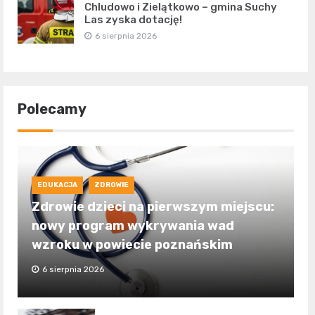
Chludowo i Zielątkowo – gmina Suchy
Las zyska dotację!
6 sierpnia 2026
Polecamy
EDUKACJA
ZDROWIE
Zdrowie dzieci na pierwszym miejscu:
nowy program wykrywania wad
wzroku w powiecie poznańskim
6 sierpnia 2026