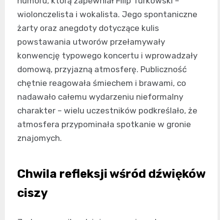
humoru, którą zapewniał Filip Turkowski –
wiolonczelista i wokalista. Jego spontaniczne
żarty oraz anegdoty dotyczące kulis
powstawania utworów przełamywały
konwencję typowego koncertu i wprowadzały
domową, przyjazną atmosferę. Publiczność
chętnie reagowała śmiechem i brawami, co
nadawało całemu wydarzeniu nieformalny
charakter – wielu uczestników podkreślało, że
atmosfera przypominała spotkanie w gronie
znajomych.
Chwila refleksji wśród dźwięków
ciszy