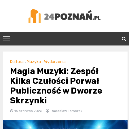
Skip
to
content
24Poznań.pl
Kultura
,
Muzyka
,
Wydarzenia
Magia Muzyki: Zespół
Kilka Czułości Porwał
Publiczność w Dworze
Skrzynki
16 czerwca 2026
Radosław Tomczak